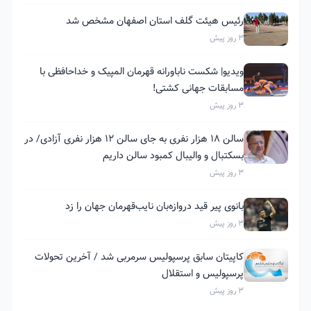
رئیس هیئت گلف استان اصفهان مشخص شد
3 روز پیش
ویدیو| شکست ناباورانه قهرمان المپیک و خداحافظی با
مسابقات جهانی کشتی!
3 روز پیش
سالن ۱۸ هزار نفری به جای سالن ۱۲ هزار نفری آزادی/ در
بسکتبال و والیبال کمبود سالن داریم
3 روز پیش
بانوی پیر قید دروازه‌بان نایب‌قهرمان جهان را زد
3 روز پیش
کاپیتان سابق پرسپولیس سرمربی شد / آخرین تحولات
پرسپولیس و استقلال
3 روز پیش