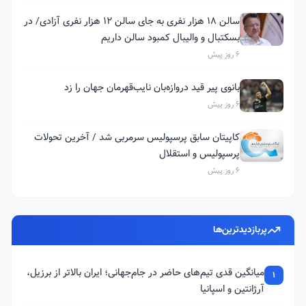
سالن ۱۸ هزار نفری به جای سالن ۱۲ هزار نفری آزادی/ در
بسکتبال و والیبال کمبود سالن داریم
6 روز پیش
بانوی پیر قید دروازه‌بان نایب‌قهرمان جهان را زد
6 روز پیش
کاپیتان سابق پرسپولیس سرمربی شد / آخرین تحولات
پرسپولیس و استقلال
6 روز پیش
پربازدیدترین‌ها
میانگین قدی تیم‌های حاضر در جام‌جهانی؛ ایران بالاتر از برزیل،
1
آرژانتین و اسپانیا