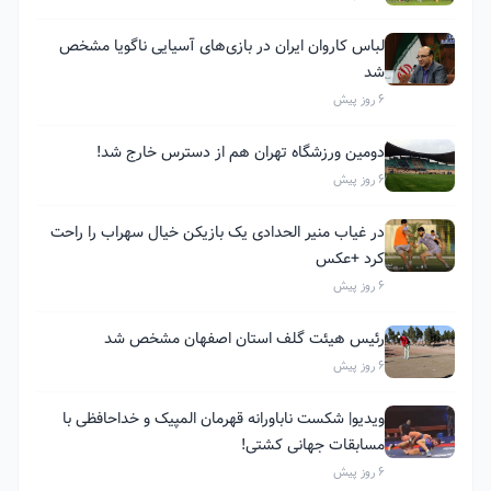
لباس کاروان ایران در بازی‌های آسیایی ناگویا مشخص
شد
6 روز پیش
دومین ورزشگاه تهران هم از دسترس خارج شد!
6 روز پیش
در غیاب منیر الحدادی یک بازیکن خیال سهراب را راحت
کرد +عکس
6 روز پیش
رئیس هیئت گلف استان اصفهان مشخص شد
6 روز پیش
ویدیو| شکست ناباورانه قهرمان المپیک و خداحافظی با
مسابقات جهانی کشتی!
6 روز پیش