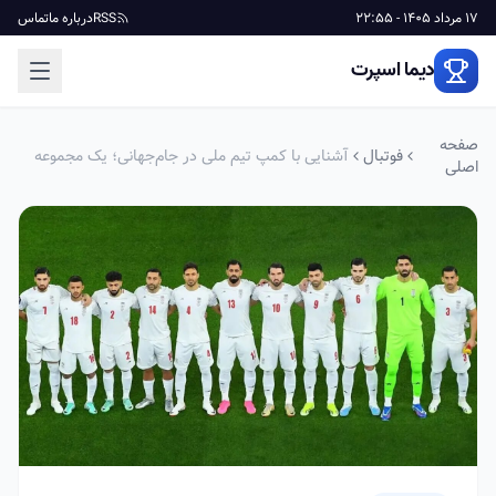
17 مرداد 1405 - 22:55
RSS
درباره ما
تماس
دیما اسپرت
صفحه
فوتبال
آشنایی با کمپ تیم ملی در جام‌جهانی؛ یک مجموعه
اصلی
کامل در تیخوانا