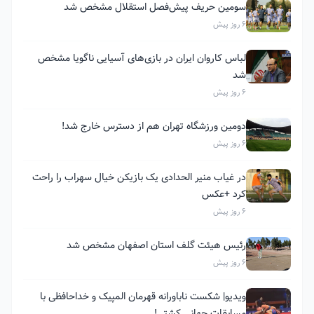
سومین حریف پیش‌فصل استقلال مشخص شد
6 روز پیش
لباس کاروان ایران در بازی‌های آسیایی ناگویا مشخص
شد
6 روز پیش
دومین ورزشگاه تهران هم از دسترس خارج شد!
6 روز پیش
در غیاب منیر الحدادی یک بازیکن خیال سهراب را راحت
کرد +عکس
6 روز پیش
رئیس هیئت گلف استان اصفهان مشخص شد
6 روز پیش
ویدیو| شکست ناباورانه قهرمان المپیک و خداحافظی با
مسابقات جهانی کشتی!