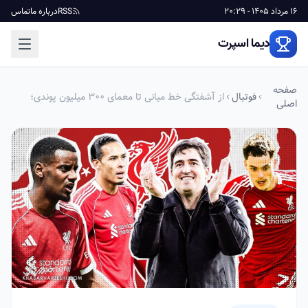
16 مرداد 1405 - 20:29
RSS
درباره ما
تماس
دیما اسپرت
صفحه
فوتبال
از آشفتگی خط میانی تا معمای ۳۰۰ میلیون پوندی؛
اصلی
چالش‌های ایرائولا در لیورپول