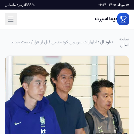
15 مرداد 1405 - 06:14
RSS
درباره ما
تماس
دیما اسپرت
صفحه
فوتبال
اظهارات سرمربی کره جنوبی قبل از فرار/ پست جدید
اصلی
برای ستاره سابق یونایتد