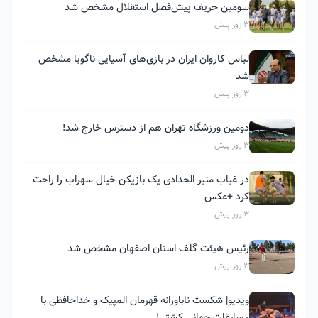
سومین حریف پیش‌فصل استقلال مشخص شد
3 روز پیش
لباس کاروان ایران در بازی‌های آسیایی ناگویا مشخص
شد
3 روز پیش
دومین ورزشگاه تهران هم از دسترس خارج شد!
3 روز پیش
در غیاب منیر الحدادی یک بازیکن خیال سهراب را راحت
کرد +عکس
3 روز پیش
رئیس هیئت گلف استان اصفهان مشخص شد
3 روز پیش
ویدیو| شکست ناباورانه قهرمان المپیک و خداحافظی با
مسابقات جهانی کشتی!