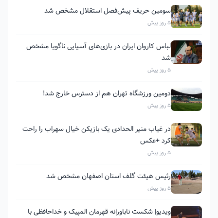
سومین حریف پیش‌فصل استقلال مشخص شد
5 روز پیش
لباس کاروان ایران در بازی‌های آسیایی ناگویا مشخص
شد
5 روز پیش
دومین ورزشگاه تهران هم از دسترس خارج شد!
5 روز پیش
در غیاب منیر الحدادی یک بازیکن خیال سهراب را راحت
کرد +عکس
5 روز پیش
رئیس هیئت گلف استان اصفهان مشخص شد
5 روز پیش
ویدیو| شکست ناباورانه قهرمان المپیک و خداحافظی با