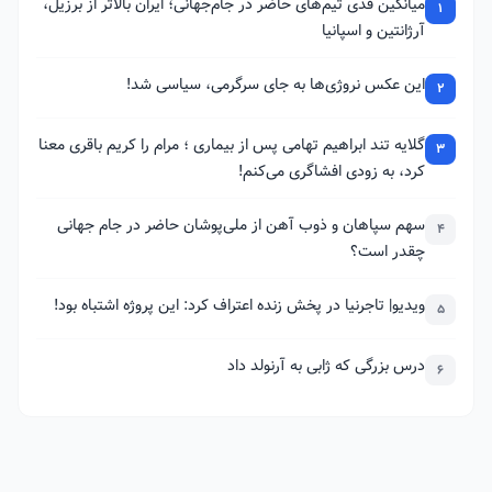
میانگین قدی تیم‌های حاضر در جام‌جهانی؛ ایران بالاتر از برزیل،
1
آرژانتین و اسپانیا
این عکس نروژی‌ها به جای سرگرمی، سیاسی شد!
2
گلایه تند ابراهیم تهامی پس از بیماری ؛ مرام را کریم باقری معنا
3
کرد، به زودی افشاگری می‌کنم!
سهم سپاهان و ذوب آهن از ملی‌پوشان حاضر در جام جهانی
4
چقدر است؟
ویدیو| تاجرنیا در پخش زنده اعتراف کرد: این پروژه اشتباه بود!
5
درس بزرگی که ژابی به آرنولد داد
6