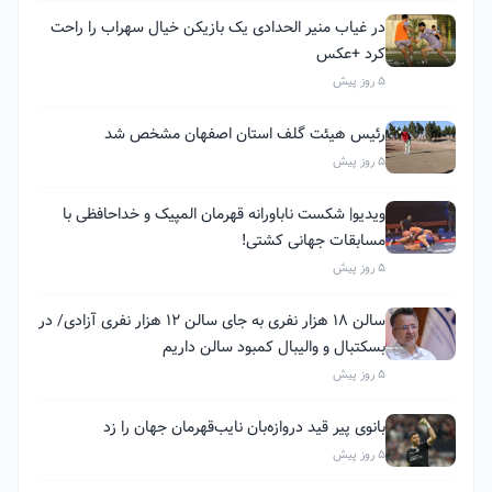
در غیاب منیر الحدادی یک بازیکن خیال سهراب را راحت
کرد +عکس
5 روز پیش
رئیس هیئت گلف استان اصفهان مشخص شد
5 روز پیش
ویدیو| شکست ناباورانه قهرمان المپیک و خداحافظی با
مسابقات جهانی کشتی!
5 روز پیش
سالن ۱۸ هزار نفری به جای سالن ۱۲ هزار نفری آزادی/ در
بسکتبال و والیبال کمبود سالن داریم
5 روز پیش
بانوی پیر قید دروازه‌بان نایب‌قهرمان جهان را زد
5 روز پیش