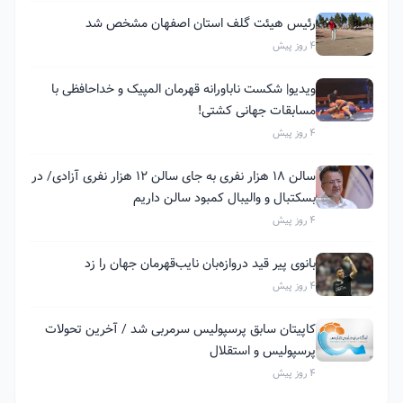
رئیس هیئت گلف استان اصفهان مشخص شد
4 روز پیش
ویدیو| شکست ناباورانه قهرمان المپیک و خداحافظی با
مسابقات جهانی کشتی!
4 روز پیش
سالن ۱۸ هزار نفری به جای سالن ۱۲ هزار نفری آزادی/ در
بسکتبال و والیبال کمبود سالن داریم
4 روز پیش
بانوی پیر قید دروازه‌بان نایب‌قهرمان جهان را زد
4 روز پیش
کاپیتان سابق پرسپولیس سرمربی شد / آخرین تحولات
پرسپولیس و استقلال
4 روز پیش