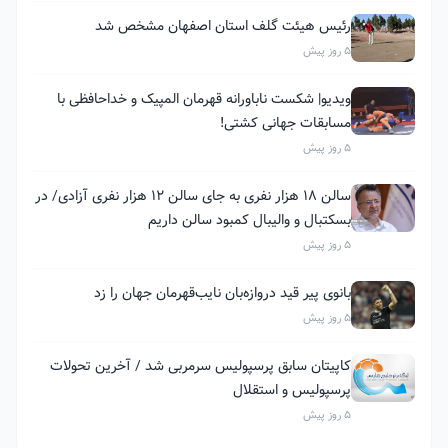
رئیس هیئت گلف استان اصفهان مشخص شد
5 روز پیش
ویدیو| شکست ناباورانه قهرمان المپیک و خداحافظی با
مسابقات جهانی کشتی!
5 روز پیش
سالن ۱۸ هزار نفری به جای سالن ۱۲ هزار نفری آزادی/ در
بسکتبال و والیبال کمبود سالن داریم
5 روز پیش
بانوی پیر قید دروازه‌بان نایب‌قهرمان جهان را زد
5 روز پیش
کاپیتان سابق پرسپولیس سرمربی شد / آخرین تحولات
پرسپولیس و استقلال
5 روز پیش