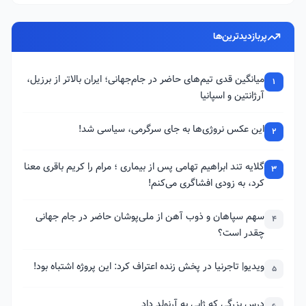
پربازدیدترین‌ها
میانگین قدی تیم‌های حاضر در جام‌جهانی؛ ایران بالاتر از برزیل،
1
آرژانتین و اسپانیا
این عکس نروژی‌ها به جای سرگرمی، سیاسی شد!
2
گلایه تند ابراهیم تهامی پس از بیماری ؛ مرام را کریم باقری معنا
3
کرد، به زودی افشاگری می‌کنم!
سهم سپاهان و ذوب آهن از ملی‌پوشان حاضر در جام جهانی
4
چقدر است؟
ویدیو| تاجرنیا در پخش زنده اعتراف کرد: این پروژه اشتباه بود!
5
درس بزرگی که ژابی به آرنولد داد