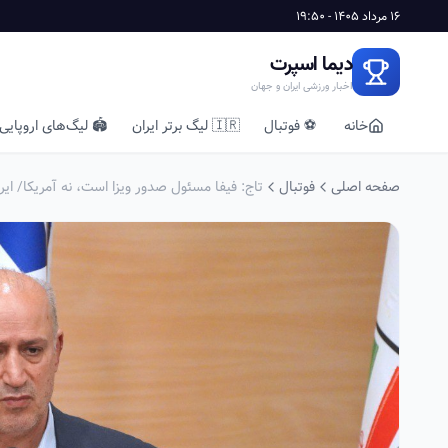
16 مرداد 1405 - 19:50
دیما اسپرت
اخبار ورزشی ایران و جهان
خانه
⚽ فوتبال
🇮🇷 لیگ برتر ایران
🏟️ لیگ‌های اروپایی
صفحه اصلی
فوتبال
تاج: فیفا مسئول صدور ویزا است، نه آمریکا/ ای