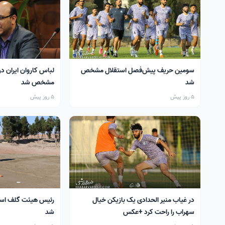
سومین حریف پیش‌فصل استقلال مشخص
لباس کاروان ایران در
شد
مشخص شد
5 روز پیش
5 روز پیش
در غیاب منیر الحدادی یک بازیکن خیال
رئیس هیئت گلف اس
سهراب را راحت کرد +عکس
شد