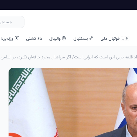
🇮🇷 فوتبال ملی
🏀 بسکتبال
🏐 والیبال
🤼 کشتی
🏋️ وزنه‌بردا
راد قلعه نویی این است که ایرانی است/ اگر سپاهان مجوز حرفه‌ای نگیرد، بر اسا