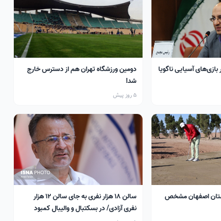
 بازی‌های آسیایی ناگویا
دومین ورزشگاه تهران هم از دسترس خارج
شد!
5 روز پیش
تان اصفهان مشخص
سالن ۱۸ هزار نفری به جای سالن ۱۲ هزار
نفری آزادی/ در بسکتبال و والیبال کمبود
سالن داریم