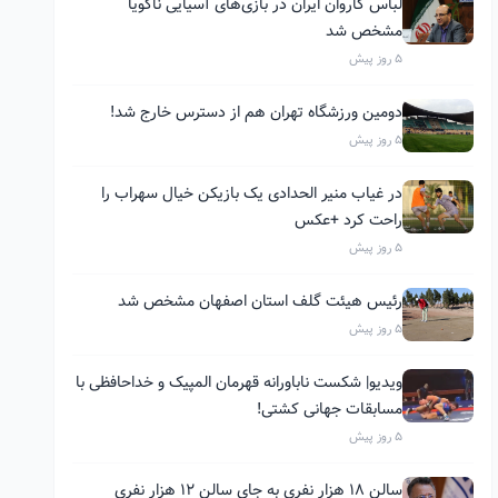
لباس کاروان ایران در بازی‌های آسیایی ناگویا
مشخص شد
5 روز پیش
دومین ورزشگاه تهران هم از دسترس خارج شد!
5 روز پیش
در غیاب منیر الحدادی یک بازیکن خیال سهراب را
راحت کرد +عکس
5 روز پیش
رئیس هیئت گلف استان اصفهان مشخص شد
5 روز پیش
ویدیو| شکست ناباورانه قهرمان المپیک و خداحافظی با
مسابقات جهانی کشتی!
5 روز پیش
سالن ۱۸ هزار نفری به جای سالن ۱۲ هزار نفری