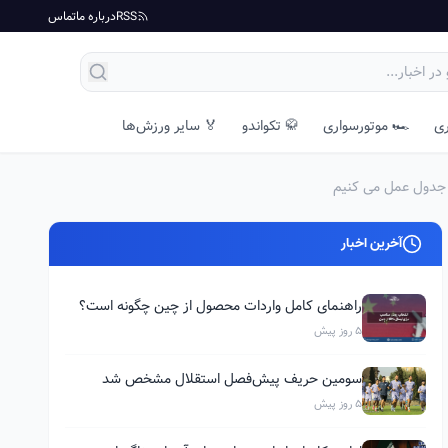
RSS
درباره ما
تماس
ری
🏎️ موتورسواری
🥋 تکواندو
🏅 سایر ورزش‌ها
س جدول عمل می کنیم
آخرین اخبار
راهنمای کامل واردات محصول از چین چگونه است؟
5 روز پیش
سومین حریف پیش‌فصل استقلال مشخص شد
5 روز پیش