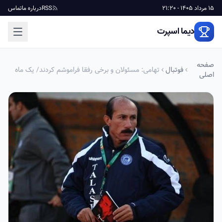
15 مرداد 1405 - 21:20
RSS
درباره ما
تماس
دیما اسپرت
صفحه
فوتبال
تهامی: مسئولان و برخی رفقا فراموشم کردند/ یک ماه
اصلی
دیگر افشاگری می‌کنم!