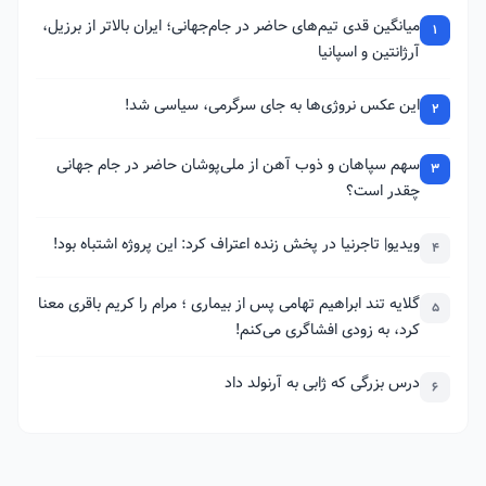
میانگین قدی تیم‌های حاضر در جام‌جهانی؛ ایران بالاتر از برزیل،
1
آرژانتین و اسپانیا
این عکس نروژی‌ها به جای سرگرمی، سیاسی شد!
2
سهم سپاهان و ذوب آهن از ملی‌پوشان حاضر در جام جهانی
3
چقدر است؟
ویدیو| تاجرنیا در پخش زنده اعتراف کرد: این پروژه اشتباه بود!
4
گلایه تند ابراهیم تهامی پس از بیماری ؛ مرام را کریم باقری معنا
5
کرد، به زودی افشاگری می‌کنم!
درس بزرگی که ژابی به آرنولد داد
6