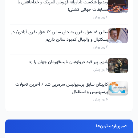
ویدیو| شکست ناباورانه قهرمان المپیک و خداحافظی با
مسابقات جهانی کشتی!
4 روز پیش
سالن ۱۸ هزار نفری به جای سالن ۱۲ هزار نفری آزادی/ در
بسکتبال و والیبال کمبود سالن داریم
4 روز پیش
بانوی پیر قید دروازه‌بان نایب‌قهرمان جهان را زد
4 روز پیش
کاپیتان سابق پرسپولیس سرمربی شد / آخرین تحولات
پرسپولیس و استقلال
4 روز پیش
پربازدیدترین‌ها