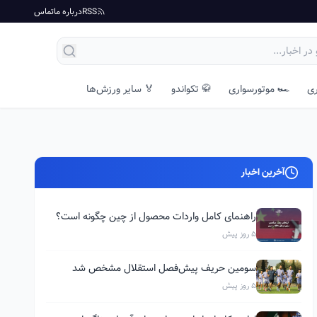
RSS
درباره ما
تماس
ری
🏎️ موتورسواری
🥋 تکواندو
🏅 سایر ورزش‌ها
آخرین اخبار
راهنمای کامل واردات محصول از چین چگونه است؟
5 روز پیش
سومین حریف پیش‌فصل استقلال مشخص شد
5 روز پیش