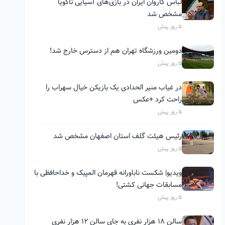
لباس کاروان ایران در بازی‌های آسیایی ناگویا
مشخص شد
5 روز پیش
دومین ورزشگاه تهران هم از دسترس خارج شد!
5 روز پیش
در غیاب منیر الحدادی یک بازیکن خیال سهراب را
راحت کرد +عکس
5 روز پیش
رئیس هیئت گلف استان اصفهان مشخص شد
5 روز پیش
ویدیو| شکست ناباورانه قهرمان المپیک و خداحافظی با
مسابقات جهانی کشتی!
5 روز پیش
سالن ۱۸ هزار نفری به جای سالن ۱۲ هزار نفری