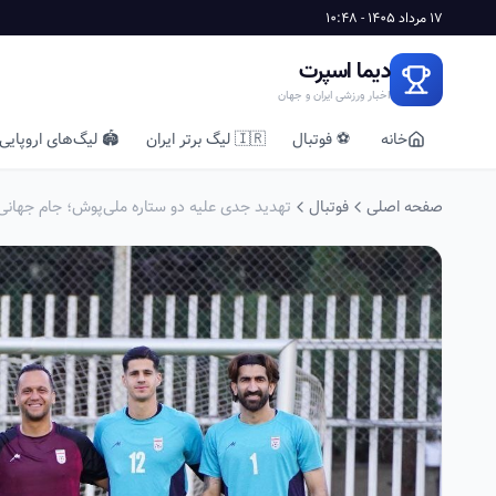
17 مرداد 1405 - 10:48
دیما اسپرت
اخبار ورزشی ایران و جهان
خانه
⚽ فوتبال
🇮🇷 لیگ برتر ایران
🏟️ لیگ‌های اروپایی
صفحه اصلی
فوتبال
تهدید جدی علیه دو ستاره ملی‌پوش؛ جام جهانی را