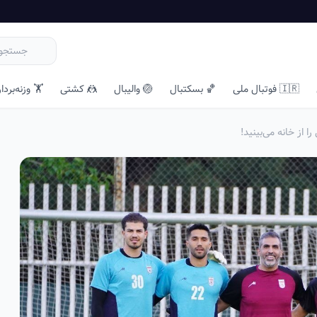
🇮🇷 فوتبال ملی
🏀 بسکتبال
🏐 والیبال
🤼 کشتی
🏋️ وزنه‌بردا
 از خانه می‌بینید!