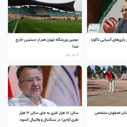
 بازی‌های آسیایی ناگویا
دومین ورزشگاه تهران هم از دسترس خارج
شد!
5 روز پیش
تان اصفهان مشخص
سالن ۱۸ هزار نفری به جای سالن ۱۲ هزار
نفری آزادی/ در بسکتبال و والیبال کمبود
سالن داریم