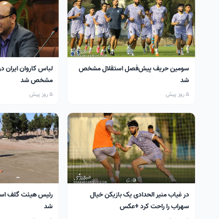
سومین حریف پیش‌فصل استقلال مشخص
لباس کاروان ایران در
شد
مشخص شد
5 روز پیش
5 روز پیش
در غیاب منیر الحدادی یک بازیکن خیال
رئیس هیئت گلف اس
سهراب را راحت کرد +عکس
شد