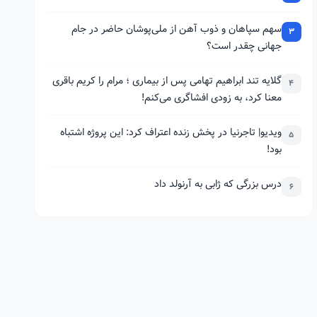
سهم سپاهان و ذوب آهن از ملی‌پوشان حاضر در جام
3
جهانی چقدر است؟
گلایه تند ابراهیم تهامی پس از بیماری ؛ مرام را کریم باقری
4
معنا کرد، به زودی افشاگری می‌کنم!
ویدیو| تاجرنیا در پخش زنده اعتراف کرد: این پروژه اشتباه
5
بود!
درس بزرگی که ژابی به آرنولد داد
6