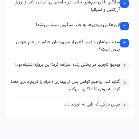
میانگین قدی تیم‌های حاضر در جام‌جهانی؛ ایران بالاتر از برزیل،
1
آرژانتین و اسپانیا
این عکس نروژی‌ها به جای سرگرمی، سیاسی شد!
2
سهم سپاهان و ذوب آهن از ملی‌پوشان حاضر در جام جهانی
3
چقدر است؟
ویدیو| تاجرنیا در پخش زنده اعتراف کرد: این پروژه اشتباه بود!
4
گلایه تند ابراهیم تهامی پس از بیماری ؛ مرام را کریم باقری معنا
5
کرد، به زودی افشاگری می‌کنم!
درس بزرگی که ژابی به آرنولد داد
6