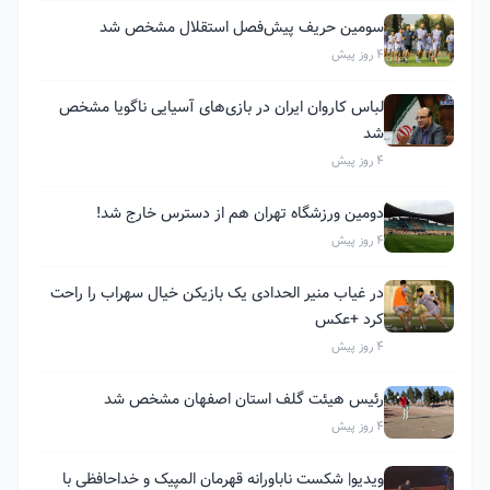
سومین حریف پیش‌فصل استقلال مشخص شد
4 روز پیش
لباس کاروان ایران در بازی‌های آسیایی ناگویا مشخص
شد
4 روز پیش
دومین ورزشگاه تهران هم از دسترس خارج شد!
4 روز پیش
در غیاب منیر الحدادی یک بازیکن خیال سهراب را راحت
کرد +عکس
4 روز پیش
رئیس هیئت گلف استان اصفهان مشخص شد
4 روز پیش
ویدیو| شکست ناباورانه قهرمان المپیک و خداحافظی با