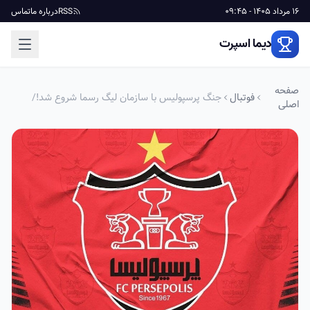
16 مرداد 1405 - 09:45
RSS
درباره ما
تماس
دیما اسپرت
صفحه
فوتبال
جنگ پرسپولیس با سازمان لیگ رسما شروع شد!/
اصلی
شکایت به AFC و FIFA