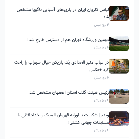
لباس کاروان ایران در بازی‌های آسیایی ناگویا مشخص
شد
4 روز پیش
دومین ورزشگاه تهران هم از دسترس خارج شد!
4 روز پیش
در غیاب منیر الحدادی یک بازیکن خیال سهراب را راحت
کرد +عکس
4 روز پیش
رئیس هیئت گلف استان اصفهان مشخص شد
4 روز پیش
ویدیو| شکست ناباورانه قهرمان المپیک و خداحافظی با
مسابقات جهانی کشتی!
4 روز پیش