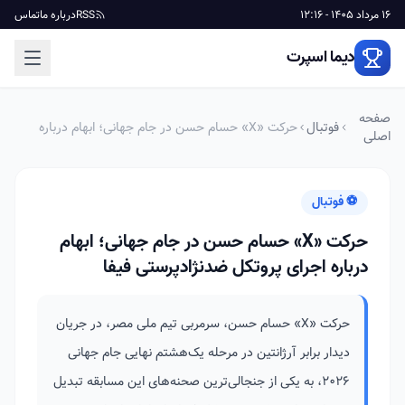
16 مرداد 1405 - 12:16
RSS
درباره ما
تماس
دیما اسپرت
صفحه
فوتبال
حرکت «X» حسام حسن در جام جهانی؛ ابهام درباره
اصلی
اجرای پروتکل ضدنژادپرستی فیفا
⚽ فوتبال
حرکت «X» حسام حسن در جام جهانی؛ ابهام
درباره اجرای پروتکل ضدنژادپرستی فیفا
حرکت «X» حسام حسن، سرمربی تیم ملی مصر، در جریان
دیدار برابر آرژانتین در مرحله یک‌هشتم نهایی جام جهانی
۲۰۲۶، به یکی از جنجالی‌ترین صحنه‌های این مسابقه تبدیل