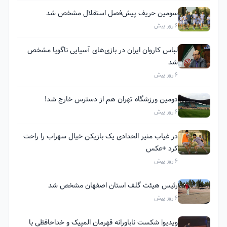
سومین حریف پیش‌فصل استقلال مشخص شد
6 روز پیش
لباس کاروان ایران در بازی‌های آسیایی ناگویا مشخص
شد
6 روز پیش
دومین ورزشگاه تهران هم از دسترس خارج شد!
6 روز پیش
در غیاب منیر الحدادی یک بازیکن خیال سهراب را راحت
کرد +عکس
6 روز پیش
رئیس هیئت گلف استان اصفهان مشخص شد
6 روز پیش
ویدیو| شکست ناباورانه قهرمان المپیک و خداحافظی با