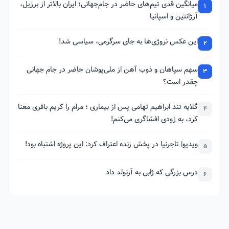
میانگین قدی تیم‌های حاضر در جام‌جهانی؛ ایران بالاتر از برزیل،
1
آرژانتین و اسپانیا
این عکس نروژی‌ها به جای سرگرمی، سیاسی شد!
2
سهم سپاهان و ذوب آهن از ملی‌پوشان حاضر در جام جهانی
3
چقدر است؟
گلایه تند ابراهیم تهامی پس از بیماری ؛ مرام را کریم باقری معنا
4
کرد، به زودی افشاگری می‌کنم!
ویدیو| تاجرنیا در پخش زنده اعتراف کرد: این پروژه اشتباه بود!
5
درس بزرگی که ژابی به آرنولد داد
6