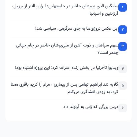
میانگین قدی تیم‌های حاضر در جام‌جهانی؛ ایران بالاتر از برزیل،
1
آرژانتین و اسپانیا
این عکس نروژی‌ها به جای سرگرمی، سیاسی شد!
2
سهم سپاهان و ذوب آهن از ملی‌پوشان حاضر در جام جهانی
3
چقدر است؟
ویدیو| تاجرنیا در پخش زنده اعتراف کرد: این پروژه اشتباه بود!
4
گلایه تند ابراهیم تهامی پس از بیماری ؛ مرام را کریم باقری معنا
5
کرد، به زودی افشاگری می‌کنم!
درس بزرگی که ژابی به آرنولد داد
6