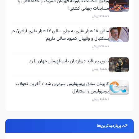
ویدیو| شکست ناباورانه قهرمان المپیک و خداحافظی با
مسابقات جهانی کشتی!
1 هفته پیش
سالن ۱۸ هزار نفری به جای سالن ۱۲ هزار نفری آزادی/ در
بسکتبال و والیبال کمبود سالن داریم
1 هفته پیش
بانوی پیر قید دروازه‌بان نایب‌قهرمان جهان را زد
1 هفته پیش
کاپیتان سابق پرسپولیس سرمربی شد / آخرین تحولات
پرسپولیس و استقلال
1 هفته پیش
پربازدیدترین‌ها