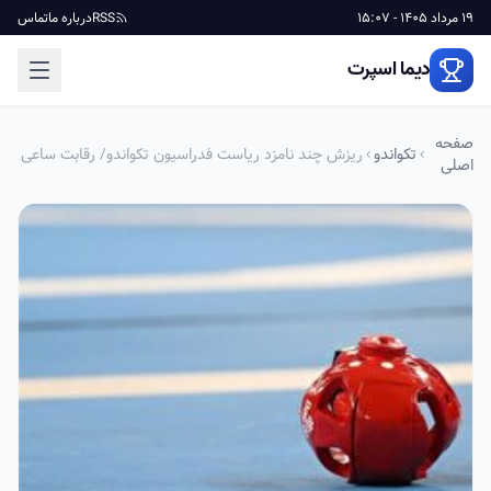
19 مرداد 1405 - 15:07
RSS
درباره ما
تماس
دیما اسپرت
صفحه
تکواندو
ریزش چند نامزد ریاست فدراسیون تکواندو/ رقابت ساعی
اصلی
و یک رقیب جدی در مجمع انتخابات