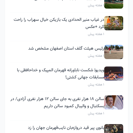
1 هفته پیش
در غیاب منیر الحدادی یک بازیکن خیال سهراب را راحت
کرد +عکس
1 هفته پیش
رئیس هیئت گلف استان اصفهان مشخص شد
1 هفته پیش
ویدیو| شکست ناباورانه قهرمان المپیک و خداحافظی با
مسابقات جهانی کشتی!
1 هفته پیش
سالن ۱۸ هزار نفری به جای سالن ۱۲ هزار نفری آزادی/ در
بسکتبال و والیبال کمبود سالن داریم
1 هفته پیش
بانوی پیر قید دروازه‌بان نایب‌قهرمان جهان را زد