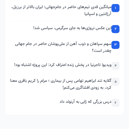
میانگین قدی تیم‌های حاضر در جام‌جهانی؛ ایران بالاتر از برزیل،
1
آرژانتین و اسپانیا
این عکس نروژی‌ها به جای سرگرمی، سیاسی شد!
2
سهم سپاهان و ذوب آهن از ملی‌پوشان حاضر در جام جهانی
3
چقدر است؟
ویدیو| تاجرنیا در پخش زنده اعتراف کرد: این پروژه اشتباه بود!
4
گلایه تند ابراهیم تهامی پس از بیماری ؛ مرام را کریم باقری معنا
5
کرد، به زودی افشاگری می‌کنم!
درس بزرگی که ژابی به آرنولد داد
6