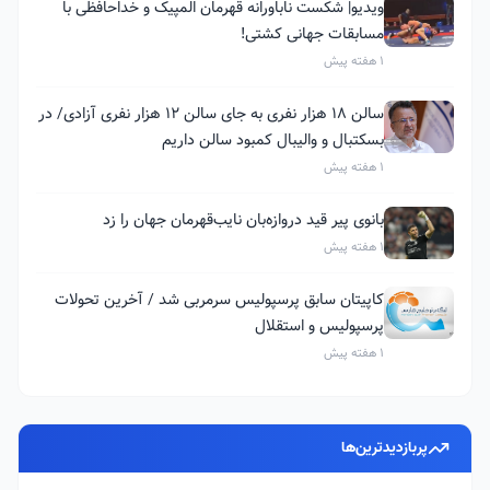
ویدیو| شکست ناباورانه قهرمان المپیک و خداحافظی با
مسابقات جهانی کشتی!
1 هفته پیش
سالن ۱۸ هزار نفری به جای سالن ۱۲ هزار نفری آزادی/ در
بسکتبال و والیبال کمبود سالن داریم
1 هفته پیش
بانوی پیر قید دروازه‌بان نایب‌قهرمان جهان را زد
1 هفته پیش
کاپیتان سابق پرسپولیس سرمربی شد / آخرین تحولات
پرسپولیس و استقلال
1 هفته پیش
پربازدیدترین‌ها