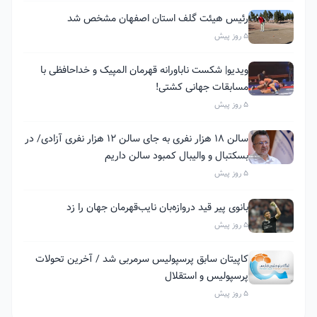
رئیس هیئت گلف استان اصفهان مشخص شد
5 روز پیش
ویدیو| شکست ناباورانه قهرمان المپیک و خداحافظی با
مسابقات جهانی کشتی!
5 روز پیش
سالن ۱۸ هزار نفری به جای سالن ۱۲ هزار نفری آزادی/ در
بسکتبال و والیبال کمبود سالن داریم
5 روز پیش
بانوی پیر قید دروازه‌بان نایب‌قهرمان جهان را زد
5 روز پیش
کاپیتان سابق پرسپولیس سرمربی شد / آخرین تحولات
پرسپولیس و استقلال
5 روز پیش