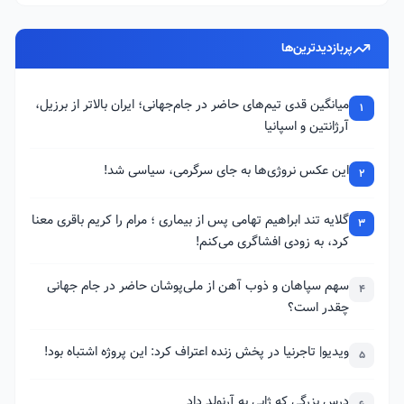
پربازدیدترین‌ها
میانگین قدی تیم‌های حاضر در جام‌جهانی؛ ایران بالاتر از برزیل،
1
آرژانتین و اسپانیا
این عکس نروژی‌ها به جای سرگرمی، سیاسی شد!
2
گلایه تند ابراهیم تهامی پس از بیماری ؛ مرام را کریم باقری معنا
3
کرد، به زودی افشاگری می‌کنم!
سهم سپاهان و ذوب آهن از ملی‌پوشان حاضر در جام جهانی
4
چقدر است؟
ویدیو| تاجرنیا در پخش زنده اعتراف کرد: این پروژه اشتباه بود!
5
درس بزرگی که ژابی به آرنولد داد