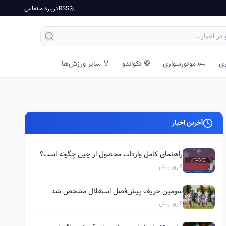
RSS
درباره ما
تماس
ری
🏎️ موتورسواری
🥋 تکواندو
🏅 سایر ورزش‌ها
آخرین اخبار
راهنمای کامل واردات محصول از چین چگونه است؟
6 روز پیش
سومین حریف پیش‌فصل استقلال مشخص شد
6 روز پیش