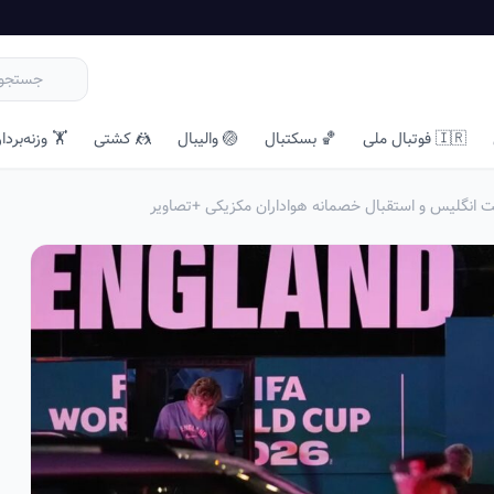
🇮🇷 فوتبال ملی
🏀 بسکتبال
🏐 والیبال
🤼 کشتی
🏋️ وزنه‌بردا
ت انگلیس و استقبال خصمانه هواداران مکزیکی +تصاویر