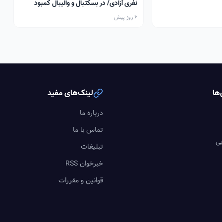
نفری آزادی/ در بسکتبال و والیبال کمبود
سالن داریم
6 روز پیش
ها
لینک‌های مفید
درباره ما
تماس با ما
یی
تبلیغات
خبرخوان RSS
قوانین و مقررات