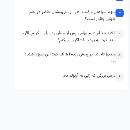
سهم سپاهان و ذوب آهن از ملی‌پوشان حاضر در جام
3
جهانی چقدر است؟
گلایه تند ابراهیم تهامی پس از بیماری ؛ مرام را کریم باقری
4
معنا کرد، به زودی افشاگری می‌کنم!
ویدیو| تاجرنیا در پخش زنده اعتراف کرد: این پروژه اشتباه
5
بود!
درس بزرگی که ژابی به آرنولد داد
6