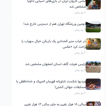
لباس کاروان ایران در بازی‌های آسیایی ناگویا
مشخص شد
6 روز پیش
دومین ورزشگاه تهران هم از دسترس خارج شد!
6 روز پیش
در غیاب منیر الحدادی یک بازیکن خیال سهراب را
راحت کرد +عکس
6 روز پیش
رئیس هیئت گلف استان اصفهان مشخص شد
6 روز پیش
ویدیو| شکست ناباورانه قهرمان المپیک و خداحافظی با
مسابقات جهانی کشتی!
6 روز پیش
سالن ۱۸ هزار نفری به جای سالن ۱۲ هزار نفری