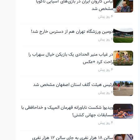
لباس کاروان ایران در بازی‌های آسیایی ناگویا
مشخص شد
4 روز پیش
دومین ورزشگاه تهران هم از دسترس خارج شد!
4 روز پیش
در غیاب منیر الحدادی یک بازیکن خیال سهراب را
راحت کرد +عکس
4 روز پیش
رئیس هیئت گلف استان اصفهان مشخص شد
4 روز پیش
ویدیو| شکست ناباورانه قهرمان المپیک و خداحافظی با
مسابقات جهانی کشتی!
4 روز پیش
سالن ۱۸ هزار نفری به جای سالن ۱۲ هزار نفری