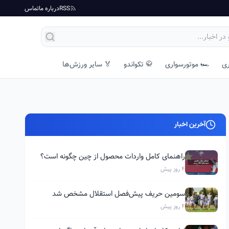
RSS
درباره ما
تماس
ری
🏎️ موتورسواری
🥋 تکواندو
🏅 سایر ورزش‌ها
آخرین اخبار
راهنمای کامل واردات محصول از چین چگونه است؟
4 روز پیش
سومین حریف پیش‌فصل استقلال مشخص شد
4 روز پیش