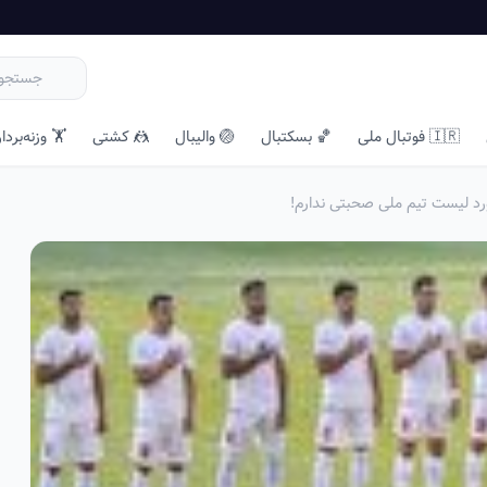
🇮🇷 فوتبال ملی
🏀 بسکتبال
🏐 والیبال
🤼 کشتی
🏋️ وزنه‌بردا
ورد لیست تیم ملی صحبتی ندارم!