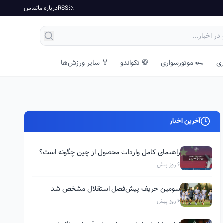
RSS
درباره ما
تماس
ری
🏎️ موتورسواری
🥋 تکواندو
🏅 سایر ورزش‌ها
آخرین اخبار
راهنمای کامل واردات محصول از چین چگونه است؟
6 روز پیش
سومین حریف پیش‌فصل استقلال مشخص شد
6 روز پیش