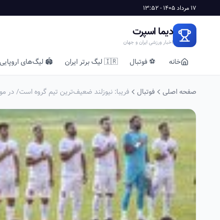
17 مرداد 1405 - 13:52
دیما اسپرت
اخبار ورزشی ایران و جهان
خانه
⚽ فوتبال
🇮🇷 لیگ برتر ایران
🏟️ لیگ‌های اروپایی
صفحه اصلی
فوتبال
فریبا: نیوزلند ضعیف‌ترین تیم گروه است/ در م