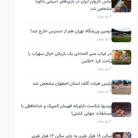
لباس کاروان ایران در بازی‌های آسیایی ناگویا
مشخص شد
6 روز پیش
دومین ورزشگاه تهران هم از دسترس خارج شد!
6 روز پیش
در غیاب منیر الحدادی یک بازیکن خیال سهراب را
راحت کرد +عکس
6 روز پیش
رئیس هیئت گلف استان اصفهان مشخص شد
6 روز پیش
ویدیو| شکست ناباورانه قهرمان المپیک و خداحافظی با
مسابقات جهانی کشتی!
6 روز پیش
سالن ۱۸ هزار نفری به جای سالن ۱۲ هزار نفری