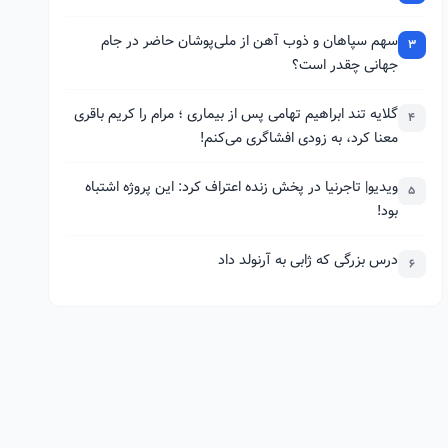
سهم سپاهان و ذوب آهن از ملی‌پوشان حاضر در جام
3
جهانی چقدر است؟
گلایه تند ابراهیم تهامی پس از بیماری ؛ مرام را کریم باقری
4
معنا کرد، به زودی افشاگری می‌کنم!
ویدیو| تاجرنیا در پخش زنده اعتراف کرد: این پروژه اشتباه
5
بود!
درس بزرگی که ژابی به آرنولد داد
6