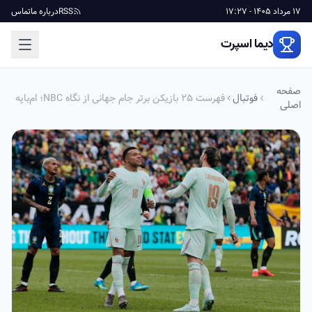
17 مرداد 1405 - 17:27
RSS
درباره ما
تماس
دیما اسپرت
صفحه
فوتبال
فهرست ۲۵ بازیکن برتر جام جهانی از نگاه NBC؛ ام‌باپه
اصلی
در صدر، مسی چهارم