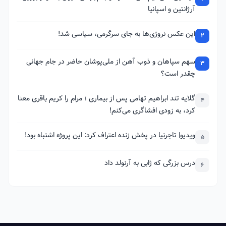
آرژانتین و اسپانیا
این عکس نروژی‌ها به جای سرگرمی، سیاسی شد!
2
سهم سپاهان و ذوب آهن از ملی‌پوشان حاضر در جام جهانی
3
چقدر است؟
گلایه تند ابراهیم تهامی پس از بیماری ؛ مرام را کریم باقری معنا
4
کرد، به زودی افشاگری می‌کنم!
ویدیو| تاجرنیا در پخش زنده اعتراف کرد: این پروژه اشتباه بود!
5
درس بزرگی که ژابی به آرنولد داد
6