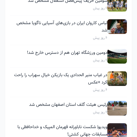
سومین حریف پیش‌فصل استقلال مشخص شد
6 روز پیش
لباس کاروان ایران در بازی‌های آسیایی ناگویا مشخص
شد
6 روز پیش
دومین ورزشگاه تهران هم از دسترس خارج شد!
6 روز پیش
در غیاب منیر الحدادی یک بازیکن خیال سهراب را راحت
کرد +عکس
6 روز پیش
رئیس هیئت گلف استان اصفهان مشخص شد
6 روز پیش
ویدیو| شکست ناباورانه قهرمان المپیک و خداحافظی با
مسابقات جهانی کشتی!