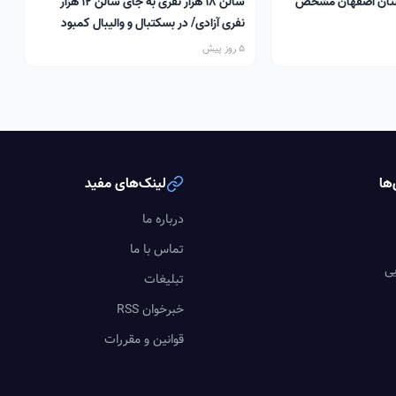
تان اصفهان مشخص
سالن ۱۸ هزار نفری به جای سالن ۱۲ هزار
نفری آزادی/ در بسکتبال و والیبال کمبود
سالن داریم
5 روز پیش
ها
لینک‌های مفید
درباره ما
تماس با ما
یی
تبلیغات
خبرخوان RSS
قوانین و مقررات