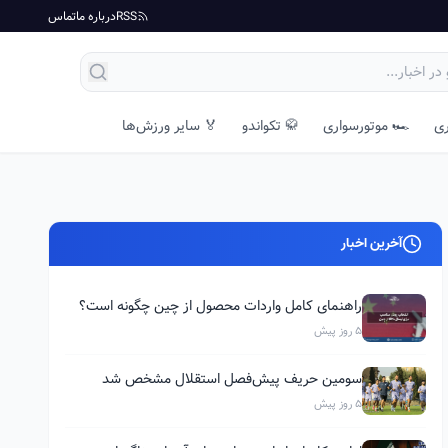
RSS
درباره ما
تماس
ری
🏎️ موتورسواری
🥋 تکواندو
🏅 سایر ورزش‌ها
آخرین اخبار
راهنمای کامل واردات محصول از چین چگونه است؟
5 روز پیش
سومین حریف پیش‌فصل استقلال مشخص شد
5 روز پیش