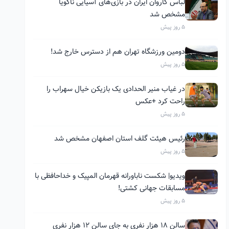
لباس کاروان ایران در بازی‌های آسیایی ناگویا
مشخص شد
5 روز پیش
دومین ورزشگاه تهران هم از دسترس خارج شد!
5 روز پیش
در غیاب منیر الحدادی یک بازیکن خیال سهراب را
راحت کرد +عکس
5 روز پیش
رئیس هیئت گلف استان اصفهان مشخص شد
5 روز پیش
ویدیو| شکست ناباورانه قهرمان المپیک و خداحافظی با
مسابقات جهانی کشتی!
5 روز پیش
سالن ۱۸ هزار نفری به جای سالن ۱۲ هزار نفری