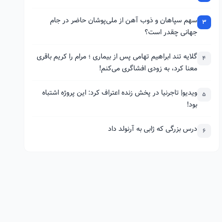
سهم سپاهان و ذوب آهن از ملی‌پوشان حاضر در جام
3
جهانی چقدر است؟
گلایه تند ابراهیم تهامی پس از بیماری ؛ مرام را کریم باقری
4
معنا کرد، به زودی افشاگری می‌کنم!
ویدیو| تاجرنیا در پخش زنده اعتراف کرد: این پروژه اشتباه
5
بود!
درس بزرگی که ژابی به آرنولد داد
6