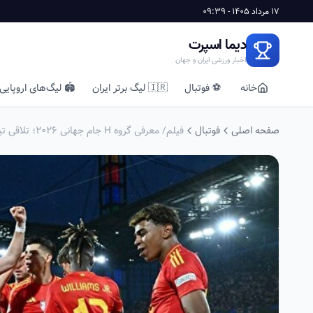
17 مرداد 1405 - 09:39
دیما اسپرت
اخبار ورزشی ایران و جهان
خانه
⚽ فوتبال
🇮🇷 لیگ برتر ایران
🏟️ لیگ‌های اروپایی
صفحه اصلی
فوتبال
فیلم/ معرفی گروه H جام جهانی 2026؛ تلاقی تیکی‌تاکای مدرن با اصالت و رویا