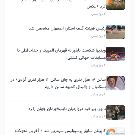
کرد +عکس
4 روز پیش
رئیس هیئت گلف استان اصفهان مشخص شد
4 روز پیش
ویدیو| شکست ناباورانه قهرمان المپیک و خداحافظی با
مسابقات جهانی کشتی!
4 روز پیش
سالن ۱۸ هزار نفری به جای سالن ۱۲ هزار نفری آزادی/ در
بسکتبال و والیبال کمبود سالن داریم
4 روز پیش
بانوی پیر قید دروازه‌بان نایب‌قهرمان جهان را زد
4 روز پیش
کاپیتان سابق پرسپولیس سرمربی شد / آخرین تحولات