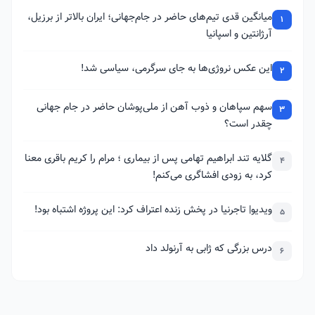
میانگین قدی تیم‌های حاضر در جام‌جهانی؛ ایران بالاتر از برزیل،
1
آرژانتین و اسپانیا
این عکس نروژی‌ها به جای سرگرمی، سیاسی شد!
2
سهم سپاهان و ذوب آهن از ملی‌پوشان حاضر در جام جهانی
3
چقدر است؟
گلایه تند ابراهیم تهامی پس از بیماری ؛ مرام را کریم باقری معنا
4
کرد، به زودی افشاگری می‌کنم!
ویدیو| تاجرنیا در پخش زنده اعتراف کرد: این پروژه اشتباه بود!
5
درس بزرگی که ژابی به آرنولد داد
6