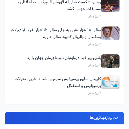
ویدیو| شکست ناباورانه قهرمان المپیک و خداحافظی با
مسابقات جهانی کشتی!
6 روز پیش
سالن ۱۸ هزار نفری به جای سالن ۱۲ هزار نفری آزادی/ در
بسکتبال و والیبال کمبود سالن داریم
6 روز پیش
بانوی پیر قید دروازه‌بان نایب‌قهرمان جهان را زد
6 روز پیش
کاپیتان سابق پرسپولیس سرمربی شد / آخرین تحولات
پرسپولیس و استقلال
6 روز پیش
پربازدیدترین‌ها