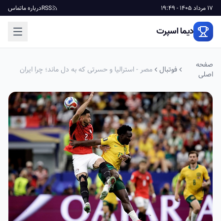
17 مرداد 1405 - 19:49
RSS
درباره ما
تماس
دیما اسپرت
صفحه
فوتبال
مصر - استرالیا و حسرتی که به دل ماند؛‌ چرا ایران
اصلی
صعود نکرد؟