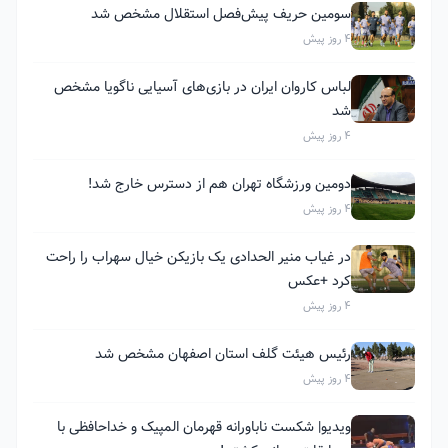
سومین حریف پیش‌فصل استقلال مشخص شد
4 روز پیش
لباس کاروان ایران در بازی‌های آسیایی ناگویا مشخص
شد
4 روز پیش
دومین ورزشگاه تهران هم از دسترس خارج شد!
4 روز پیش
در غیاب منیر الحدادی یک بازیکن خیال سهراب را راحت
کرد +عکس
4 روز پیش
رئیس هیئت گلف استان اصفهان مشخص شد
4 روز پیش
ویدیو| شکست ناباورانه قهرمان المپیک و خداحافظی با