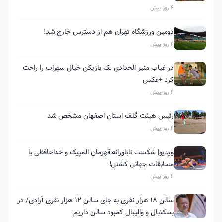
4 روز پیش
دومین ورزشگاه تهران هم از دسترس خارج شد!
4 روز پیش
در غیاب منیر الحدادی یک بازیکن خیال سهراب را راحت
کرد +عکس
4 روز پیش
رئیس هیئت گلف استان اصفهان مشخص شد
4 روز پیش
ویدیو| شکست ناباورانه قهرمان المپیک و خداحافظی با
مسابقات جهانی کشتی!
4 روز پیش
سالن ۱۸ هزار نفری به جای سالن ۱۲ هزار نفری آزادی/ در
بسکتبال و والیبال کمبود سالن داریم