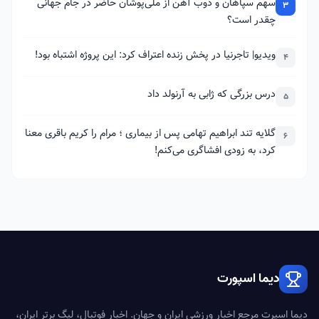
سهم سپاهان و ذوب آهن از ملی‌پوشان حاضر در جام جهانی
3
چقدر است؟
ویدیو| تاجرنیا در پخش زنده اعتراف کرد: این پروژه اشتباه بود!
4
درس بزرگی که ژابی به آرنولد داد
5
گلایه تند ابراهیم تهامی پس از بیماری ؛ مرام را کریم باقری معنا
6
کرد، به زودی افشاگری می‌کنم!
دیما اسپورت
دیما اسپرت مرجع اخبار ورزشی ایران و جهان. اخبار فوتبال، لیگ برتر ایران،