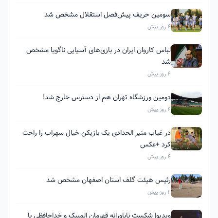
سومین حریف پیش‌فصل استقلال مشخص شد
4 روز پیش
لباس کاروان ایران در بازی‌های آسیایی ناگویا مشخص
شد
4 روز پیش
دومین ورزشگاه تهران هم از دسترس خارج شد!
4 روز پیش
در غیاب منیر الحدادی یک بازیکن خیال سهراب را راحت
کرد +عکس
4 روز پیش
رئیس هیئت گلف استان اصفهان مشخص شد
4 روز پیش
ویدیو| شکست ناباورانه قهرمان المپیک و خداحافظی با