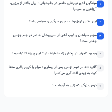
میانگین قدی تیم‌های حاضر در جام‌جهانی؛ ایران بالاتر از برزیل،
1
آرژانتین و اسپانیا
این عکس نروژی‌ها به جای سرگرمی، سیاسی شد!
2
سهم سپاهان و ذوب آهن از ملی‌پوشان حاضر در جام جهانی
3
چقدر است؟
ویدیو| تاجرنیا در پخش زنده اعتراف کرد: این پروژه اشتباه بود!
4
گلایه تند ابراهیم تهامی پس از بیماری ؛ مرام را کریم باقری معنا
5
کرد، به زودی افشاگری می‌کنم!
درس بزرگی که ژابی به آرنولد داد
6