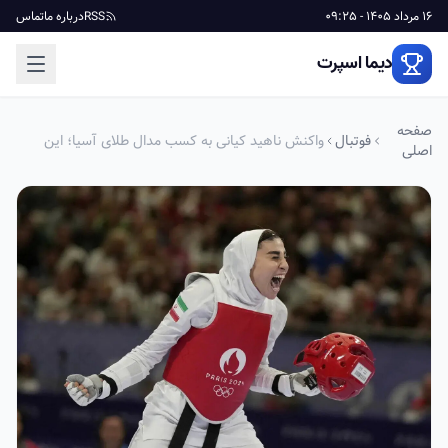
16 مرداد 1405 - 09:25
RSS
درباره ما
تماس
دیما اسپرت
صفحه
فوتبال
واکنش ناهید کیانی به کسب مدال طلای آسیا؛ این
اصلی
مدال تقدیم به مردم ایران!