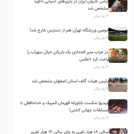
لباس کاروان ایران در بازی‌های آسیایی ناگویا
مشخص شد
4 روز پیش
دومین ورزشگاه تهران هم از دسترس خارج شد!
4 روز پیش
در غیاب منیر الحدادی یک بازیکن خیال سهراب را
راحت کرد +عکس
4 روز پیش
رئیس هیئت گلف استان اصفهان مشخص شد
4 روز پیش
ویدیو| شکست ناباورانه قهرمان المپیک و خداحافظی با
مسابقات جهانی کشتی!
4 روز پیش
سالن ۱۸ هزار نفری به جای سالن ۱۲ هزار نفری