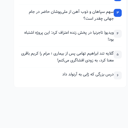
سهم سپاهان و ذوب آهن از ملی‌پوشان حاضر در جام
3
جهانی چقدر است؟
ویدیو| تاجرنیا در پخش زنده اعتراف کرد: این پروژه اشتباه
4
بود!
گلایه تند ابراهیم تهامی پس از بیماری ؛ مرام را کریم باقری
5
معنا کرد، به زودی افشاگری می‌کنم!
درس بزرگی که ژابی به آرنولد داد
6