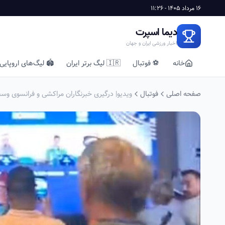
16 مرداد 1405 - 11:26
دیما اسپرت
اخبار ورزشی ایران و جهان
خانه
⚽ فوتبال
🇮🇷 لیگ برتر ایران
🏟️ لیگ‌های اروپایی
صفحه اصلی
فوتبال
ویدیو| درگیری خبرنگاران مراکشی و فرانسوی وس