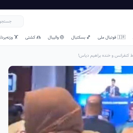
🇮🇷 فوتبال ملی
🏀 بسکتبال
🏐 والیبال
🤼 کشتی
🏋️ وزنه‌بردا
ط کنفرانس و خنده براهیم دیاس!