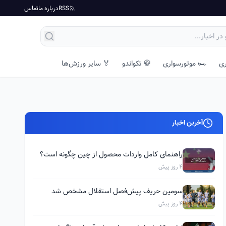
RSS
درباره ما
تماس
ری
🏎️ موتورسواری
🥋 تکواندو
🏅 سایر ورزش‌ها
آخرین اخبار
راهنمای کامل واردات محصول از چین چگونه است؟
4 روز پیش
سومین حریف پیش‌فصل استقلال مشخص شد
4 روز پیش