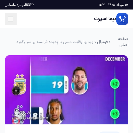
15 مرداد 1405 - 11:21
RSS
درباره ما
تماس
دیما اسپرت
صفحه
فوتبال
ویدیو| رقابت مسی با پدیده فرانسه بر سر رکورد
اصلی
بیشترین پاس گل!