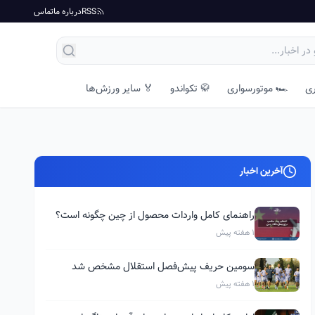
RSS
درباره ما
تماس
ری
🏎️ موتورسواری
🥋 تکواندو
🏅 سایر ورزش‌ها
آخرین اخبار
راهنمای کامل واردات محصول از چین چگونه است؟
1 هفته پیش
سومین حریف پیش‌فصل استقلال مشخص شد
1 هفته پیش