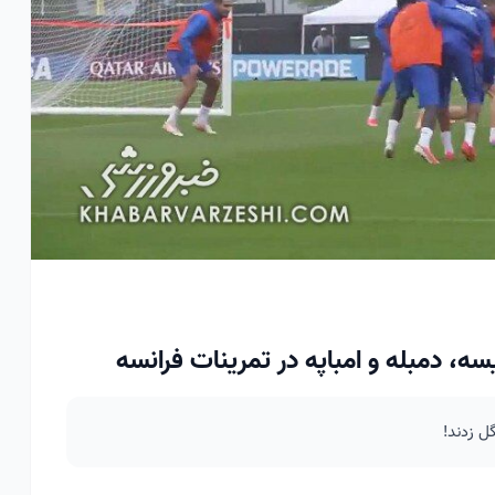
ه، دمبله و امباپه در تمرینات فرانسه
ل زدند!