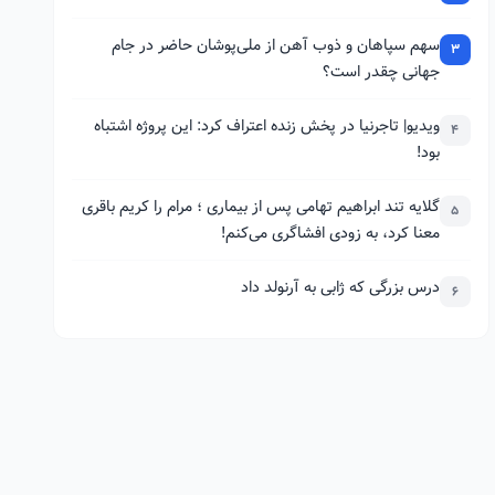
سهم سپاهان و ذوب آهن از ملی‌پوشان حاضر در جام
3
جهانی چقدر است؟
ویدیو| تاجرنیا در پخش زنده اعتراف کرد: این پروژه اشتباه
4
بود!
گلایه تند ابراهیم تهامی پس از بیماری ؛ مرام را کریم باقری
5
معنا کرد، به زودی افشاگری می‌کنم!
درس بزرگی که ژابی به آرنولد داد
6