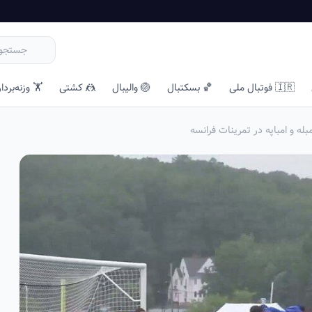
🇮🇷 فوتبال ملی
🏀 بسکتبال
🏐 والیبال
🤼 کشتی
🏋️ وزنه‌بردا
له و امباپه در تمرینات فرانسه