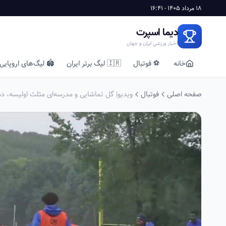
18 مرداد 1405 - 16:41
دیما اسپرت
اخبار ورزشی ایران و جهان
خانه
⚽ فوتبال
🇮🇷 لیگ برتر ایران
🏟️ لیگ‌های اروپایی
صفحه اصلی
فوتبال
ویدیو| گل تماشایی و مدرسه‌ای مثلث اولیسه، دمب