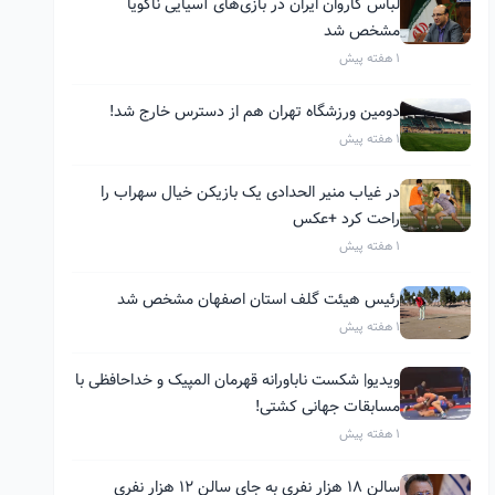
لباس کاروان ایران در بازی‌های آسیایی ناگویا
مشخص شد
1 هفته پیش
دومین ورزشگاه تهران هم از دسترس خارج شد!
1 هفته پیش
در غیاب منیر الحدادی یک بازیکن خیال سهراب را
راحت کرد +عکس
1 هفته پیش
رئیس هیئت گلف استان اصفهان مشخص شد
1 هفته پیش
ویدیو| شکست ناباورانه قهرمان المپیک و خداحافظی با
مسابقات جهانی کشتی!
1 هفته پیش
سالن ۱۸ هزار نفری به جای سالن ۱۲ هزار نفری