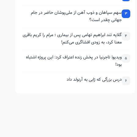
سهم سپاهان و ذوب آهن از ملی‌پوشان حاضر در جام
3
جهانی چقدر است؟
گلایه تند ابراهیم تهامی پس از بیماری ؛ مرام را کریم باقری
4
معنا کرد، به زودی افشاگری می‌کنم!
ویدیو| تاجرنیا در پخش زنده اعتراف کرد: این پروژه اشتباه
5
بود!
درس بزرگی که ژابی به آرنولد داد
6