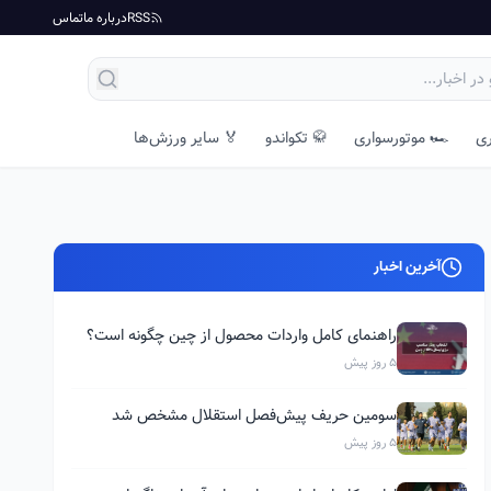
RSS
درباره ما
تماس
ری
🏎️ موتورسواری
🥋 تکواندو
🏅 سایر ورزش‌ها
آخرین اخبار
راهنمای کامل واردات محصول از چین چگونه است؟
5 روز پیش
سومین حریف پیش‌فصل استقلال مشخص شد
5 روز پیش