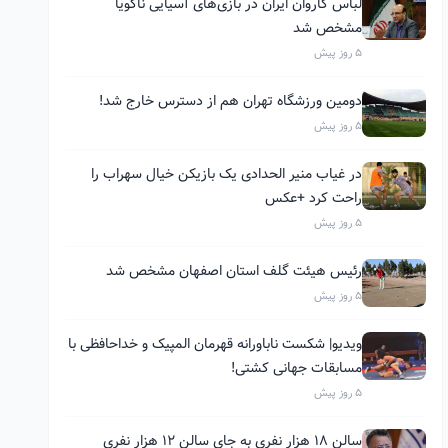
لباس کاروان ایران در بازی‌های آسیایی ناگویا
مشخص شد
5 روز پیش
دومین ورزشگاه تهران هم از دسترس خارج شد!
5 روز پیش
در غیاب منیر الحدادی یک بازیکن خیال سهراب را
راحت کرد +عکس
5 روز پیش
رئیس هیئت گلف استان اصفهان مشخص شد
5 روز پیش
ویدیو| شکست ناباورانه قهرمان المپیک و خداحافظی با
مسابقات جهانی کشتی!
5 روز پیش
سالن ۱۸ هزار نفری به جای سالن ۱۲ هزار نفری