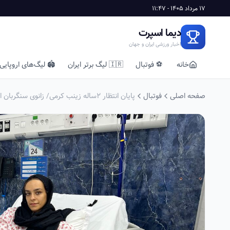
17 مرداد 1405 - 11:47
دیما اسپرت
اخبار ورزشی ایران و جهان
خانه
⚽ فوتبال
🇮🇷 لیگ برتر ایران
🏟️ لیگ‌های اروپایی
صفحه اصلی
فوتبال
پایان انتظار ۲ساله زینب کرمی/ زانوی سنگربان اسبق تیم ملی فوتسال زنان به تیغ جراحی سپرده شد