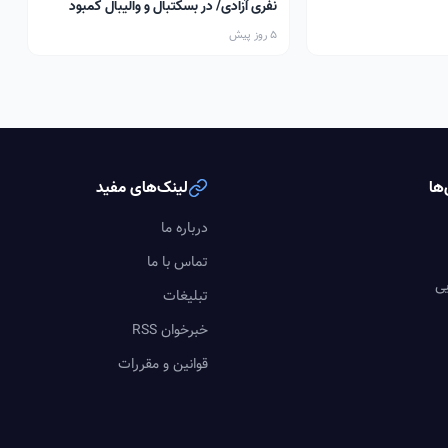
نفری آزادی/ در بسکتبال و والیبال کمبود
سالن داریم
5 روز پیش
ها
لینک‌های مفید
درباره ما
تماس با ما
یی
تبلیغات
خبرخوان RSS
قوانین و مقررات