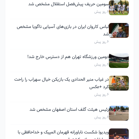
سومین حریف پیش‌فصل استقلال مشخص شد
6 روز پیش
لباس کاروان ایران در بازی‌های آسیایی ناگویا مشخص
شد
6 روز پیش
دومین ورزشگاه تهران هم از دسترس خارج شد!
6 روز پیش
در غیاب منیر الحدادی یک بازیکن خیال سهراب را راحت
کرد +عکس
6 روز پیش
رئیس هیئت گلف استان اصفهان مشخص شد
6 روز پیش
ویدیو| شکست ناباورانه قهرمان المپیک و خداحافظی با