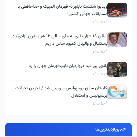
ویدیو| شکست ناباورانه قهرمان المپیک و خداحافظی با
مسابقات جهانی کشتی!
6 روز پیش
سالن ۱۸ هزار نفری به جای سالن ۱۲ هزار نفری آزادی/ در
بسکتبال و والیبال کمبود سالن داریم
6 روز پیش
بانوی پیر قید دروازه‌بان نایب‌قهرمان جهان را زد
6 روز پیش
کاپیتان سابق پرسپولیس سرمربی شد / آخرین تحولات
پرسپولیس و استقلال
6 روز پیش
پربازدیدترین‌ها