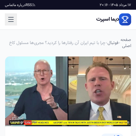
17 مرداد 1405 - 20:16
RSS
درباره ما
تماس
دیما اسپرت
صفحه
فوتبال
چرا با تیم ایران آن رفتارها را کردید؟ مجری‌ها مسئول کاخ
اصلی
سفید را گوشه رینگ بردند/ عصبانیت مقام آمریکایی:
بگذارید حرفم را بزنم!