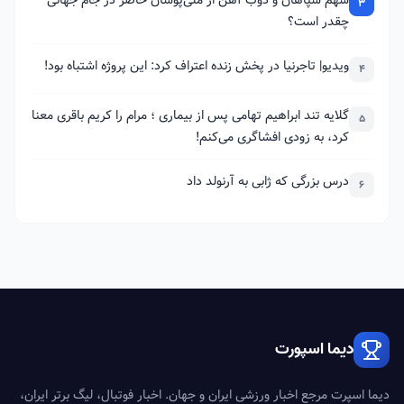
سهم سپاهان و ذوب آهن از ملی‌پوشان حاضر در جام جهانی
3
چقدر است؟
ویدیو| تاجرنیا در پخش زنده اعتراف کرد: این پروژه اشتباه بود!
4
گلایه تند ابراهیم تهامی پس از بیماری ؛ مرام را کریم باقری معنا
5
کرد، به زودی افشاگری می‌کنم!
درس بزرگی که ژابی به آرنولد داد
6
دیما اسپورت
دیما اسپرت مرجع اخبار ورزشی ایران و جهان. اخبار فوتبال، لیگ برتر ایران،