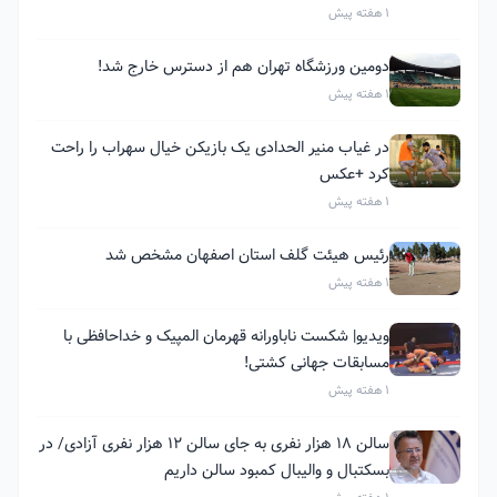
1 هفته پیش
دومین ورزشگاه تهران هم از دسترس خارج شد!
1 هفته پیش
در غیاب منیر الحدادی یک بازیکن خیال سهراب را راحت
کرد +عکس
1 هفته پیش
رئیس هیئت گلف استان اصفهان مشخص شد
1 هفته پیش
ویدیو| شکست ناباورانه قهرمان المپیک و خداحافظی با
مسابقات جهانی کشتی!
1 هفته پیش
سالن ۱۸ هزار نفری به جای سالن ۱۲ هزار نفری آزادی/ در
بسکتبال و والیبال کمبود سالن داریم