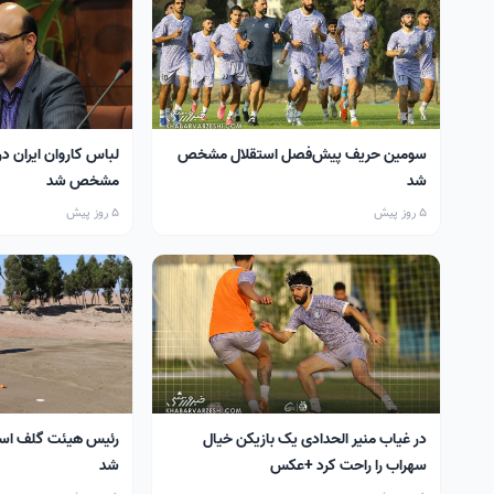
سومین حریف پیش‌فصل استقلال مشخص
لباس کاروان ایران در
شد
مشخص شد
5 روز پیش
5 روز پیش
در غیاب منیر الحدادی یک بازیکن خیال
رئیس هیئت گلف اس
سهراب را راحت کرد +عکس
شد