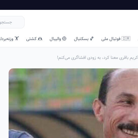
🇮🇷 فوتبال ملی
🏀 بسکتبال
🏐 والیبال
🤼 کشتی
🏋️ وزنه‌بردا
 کریم باقری معنا کرد، به زودی افشاگری می‌کنم!