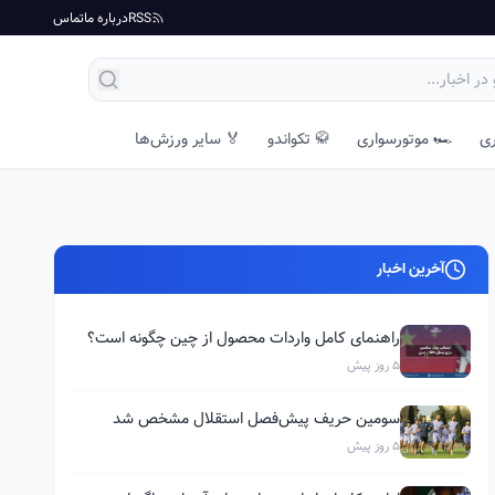
RSS
درباره ما
تماس
ری
🏎️ موتورسواری
🥋 تکواندو
🏅 سایر ورزش‌ها
آخرین اخبار
راهنمای کامل واردات محصول از چین چگونه است؟
5 روز پیش
سومین حریف پیش‌فصل استقلال مشخص شد
5 روز پیش