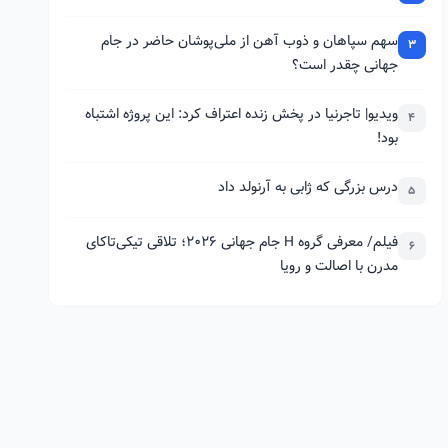
سهم سپاهان و ذوب آهن از ملی‌پوشان حاضر در جام
3
جهانی چقدر است؟
ویدیو| تاجرنیا در پخش زنده اعتراف کرد: این پروژه اشتباه
4
بود!
درس بزرگی که ژابی به آرنولد داد
5
فیلم/ معرفی گروه H جام جهانی 2026؛ تلاقی تیکی‌تاکای
6
مدرن با اصالت و رویا