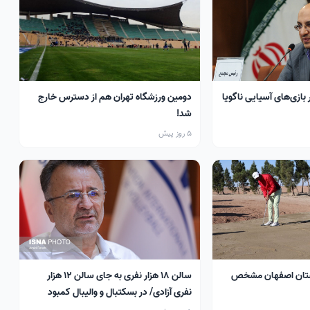
 بازی‌های آسیایی ناگویا
دومین ورزشگاه تهران هم از دسترس خارج
شد!
5 روز پیش
تان اصفهان مشخص
سالن ۱۸ هزار نفری به جای سالن ۱۲ هزار
نفری آزادی/ در بسکتبال و والیبال کمبود
سالن داریم