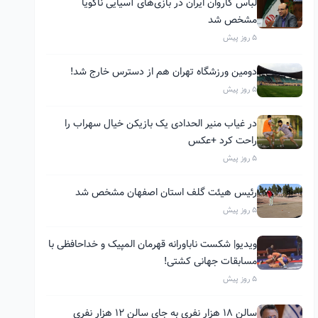
لباس کاروان ایران در بازی‌های آسیایی ناگویا
مشخص شد
5 روز پیش
دومین ورزشگاه تهران هم از دسترس خارج شد!
5 روز پیش
در غیاب منیر الحدادی یک بازیکن خیال سهراب را
راحت کرد +عکس
5 روز پیش
رئیس هیئت گلف استان اصفهان مشخص شد
5 روز پیش
ویدیو| شکست ناباورانه قهرمان المپیک و خداحافظی با
مسابقات جهانی کشتی!
5 روز پیش
سالن ۱۸ هزار نفری به جای سالن ۱۲ هزار نفری