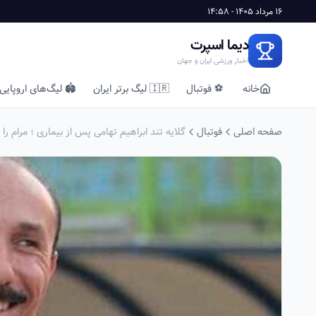
16 مرداد 1405 - 14:58
دیما اسپرت
اخبار ورزشی ایران و جهان
خانه
⚽ فوتبال
🇮🇷 لیگ برتر ایران
🏟️ لیگ‌های اروپایی
صفحه اصلی
فوتبال
گلایه تند ابراهیم تهامی پس از بیماری ؛ مرام را