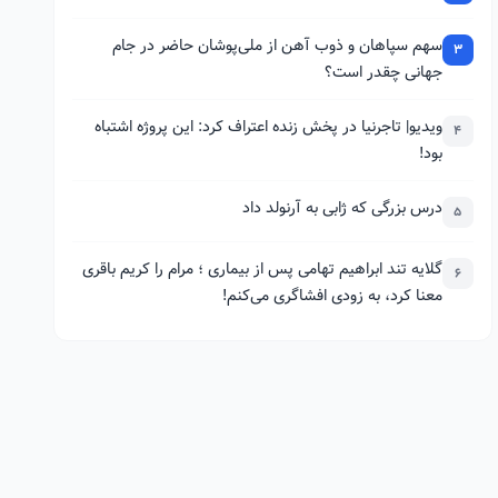
سهم سپاهان و ذوب آهن از ملی‌پوشان حاضر در جام
3
جهانی چقدر است؟
ویدیو| تاجرنیا در پخش زنده اعتراف کرد: این پروژه اشتباه
4
بود!
درس بزرگی که ژابی به آرنولد داد
5
گلایه تند ابراهیم تهامی پس از بیماری ؛ مرام را کریم باقری
6
معنا کرد، به زودی افشاگری می‌کنم!