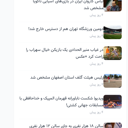
لباس کاروان ایران در بازی‌های آسیایی ناگویا
مشخص شد
4 روز پیش
دومین ورزشگاه تهران هم از دسترس خارج شد!
4 روز پیش
در غیاب منیر الحدادی یک بازیکن خیال سهراب را
راحت کرد +عکس
4 روز پیش
رئیس هیئت گلف استان اصفهان مشخص شد
4 روز پیش
ویدیو| شکست ناباورانه قهرمان المپیک و خداحافظی با
مسابقات جهانی کشتی!
4 روز پیش
سالن ۱۸ هزار نفری به جای سالن ۱۲ هزار نفری