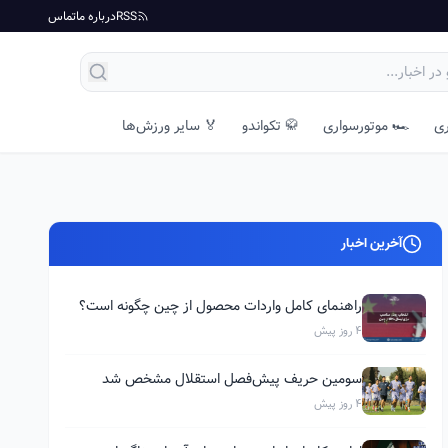
RSS
درباره ما
تماس
ری
🏎️ موتورسواری
🥋 تکواندو
🏅 سایر ورزش‌ها
آخرین اخبار
راهنمای کامل واردات محصول از چین چگونه است؟
4 روز پیش
سومین حریف پیش‌فصل استقلال مشخص شد
4 روز پیش