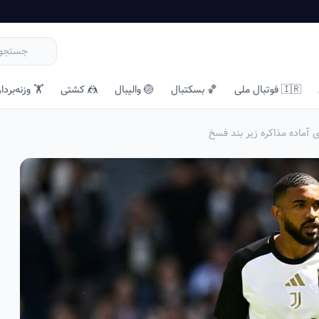
🇮🇷 فوتبال ملی
🏀 بسکتبال
🏐 والیبال
🤼 کشتی
🏋️ وزنه‌بردا
ی آماده مذاکره زیر بند فسخ