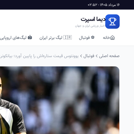
16 مرداد 1405 - 02:52
دیما اسپرت
اخبار ورزشی ایران و جهان
خانه
⚽ فوتبال
🇮🇷 لیگ برتر ایران
🏟️ لیگ‌های اروپایی
صفحه اصلی
فوتبال
یوونتوس قیمت ستاره‌اش را پایین آورد؛ بیانکونر