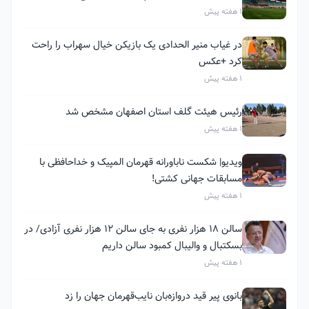
1 هفته پیش
در غیاب منیر الحدادی یک بازیکن خیال سهراب را راحت
کرد +عکس
1 هفته پیش
رئیس هیئت گلف استان اصفهان مشخص شد
1 هفته پیش
ویدیو| شکست ناباورانه قهرمان المپیک و خداحافظی با
مسابقات جهانی کشتی!
1 هفته پیش
سالن ۱۸ هزار نفری به جای سالن ۱۲ هزار نفری آزادی/ در
بسکتبال و والیبال کمبود سالن داریم
1 هفته پیش
بانوی پیر قید دروازه‌بان نایب‌قهرمان جهان را زد