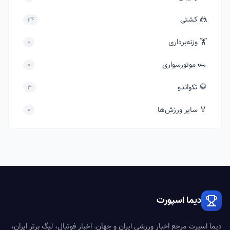
🤼 کشتی
24
🏋️ وزنه‌برداری
0
🏎️ موتورسواری
0
🥋 تکواندو
3
🏅 سایر ورزش‌ها
0
دیما اسپورت
دیما اسپرت مرجع اخبار ورزشی ایران و جهان. اخبار فوتبال، لیگ برتر ایران،