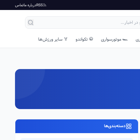
RSS
درباره ما
تماس
ری
🏎️ موتورسواری
🥋 تکواندو
🏅 سایر ورزش‌ها
دسته‌بندی‌ها