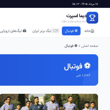
18 مرداد 1405 - 15:02
دیما اسپرت
اخبار ورزشی ایران و جهان
خانه
⚽ فوتبال
🇮🇷 لیگ برتر ایران
🏟️ لیگ‌های اروپایی
صفحه اصلی
⚽ فوتبال
⚽ فوتبال
1,882 خبر