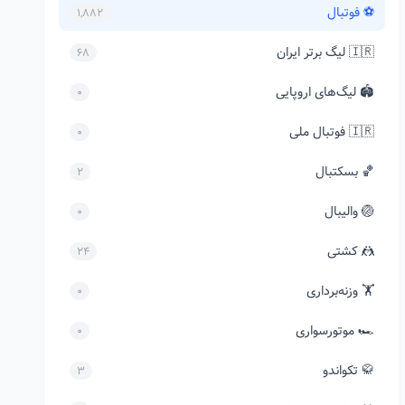
⚽ فوتبال
1,882
🇮🇷 لیگ برتر ایران
68
🏟️ لیگ‌های اروپایی
0
🇮🇷 فوتبال ملی
0
🏀 بسکتبال
2
🏐 والیبال
0
🤼 کشتی
24
🏋️ وزنه‌برداری
0
🏎️ موتورسواری
0
🥋 تکواندو
3