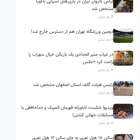
لباس کاروان ایران در بازی‌های آسیایی ناگویا
مشخص شد
5 روز پیش
دومین ورزشگاه تهران هم از دسترس خارج شد!
5 روز پیش
در غیاب منیر الحدادی یک بازیکن خیال سهراب را
راحت کرد +عکس
5 روز پیش
رئیس هیئت گلف استان اصفهان مشخص شد
5 روز پیش
ویدیو| شکست ناباورانه قهرمان المپیک و خداحافظی با
مسابقات جهانی کشتی!
5 روز پیش
سالن ۱۸ هزار نفری به جای سالن ۱۲ هزار نفری