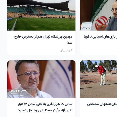
 بازی‌های آسیایی ناگویا
دومین ورزشگاه تهران هم از دسترس خارج
شد!
5 روز پیش
تان اصفهان مشخص
سالن ۱۸ هزار نفری به جای سالن ۱۲ هزار
نفری آزادی/ در بسکتبال و والیبال کمبود
سالن داریم