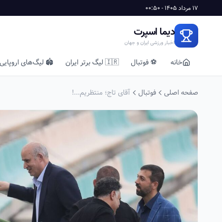
17 مرداد 1405 - 00:50
دیما اسپرت
اخبار ورزشی ایران و جهان
خانه
⚽ فوتبال
🇮🇷 لیگ برتر ایران
🏟️ لیگ‌های اروپایی
صفحه اصلی
فوتبال
آقای تاج؛ منتظریم...!