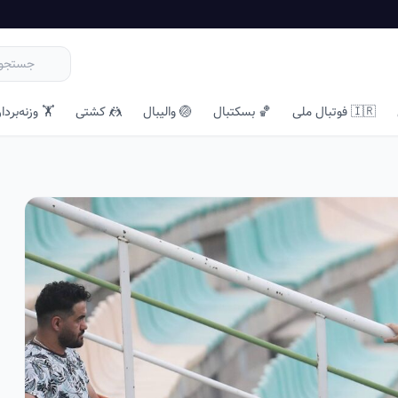
🇮🇷 فوتبال ملی
🏀 بسکتبال
🏐 والیبال
🤼 کشتی
🏋️ وزنه‌بردا