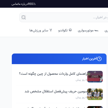
RSS
درباره ما
تماس
ری
🏎️ موتورسواری
🥋 تکواندو
🏅 سایر ورزش‌ها
آخرین اخبار
راهنمای کامل واردات محصول از چین چگونه است؟
5 روز پیش
سومین حریف پیش‌فصل استقلال مشخص شد
5 روز پیش