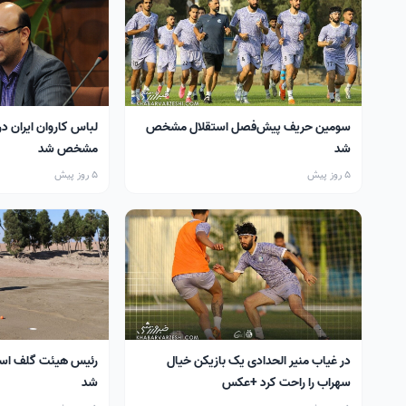
سومین حریف پیش‌فصل استقلال مشخص
لباس کاروان ایران در
شد
مشخص شد
5 روز پیش
5 روز پیش
در غیاب منیر الحدادی یک بازیکن خیال
رئیس هیئت گلف اس
سهراب را راحت کرد +عکس
شد