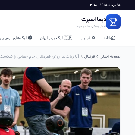
15 مرداد 1405 - 13:18
دیما اسپرت
اخبار ورزشی ایران و جهان
خانه
⚽ فوتبال
🇮🇷 لیگ برتر ایران
🏟️ لیگ‌های اروپایی
صفحه اصلی
فوتبال
آیا ربات‌ها روزی قهرمانان جام جهانی را شکست