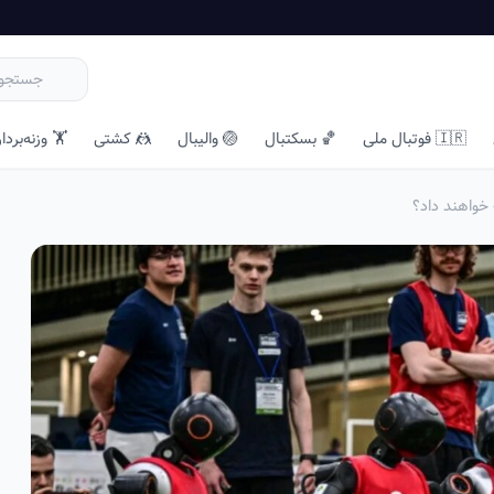
🇮🇷 فوتبال ملی
🏀 بسکتبال
🏐 والیبال
🤼 کشتی
🏋️ وزنه‌بردا
 خواهند داد؟