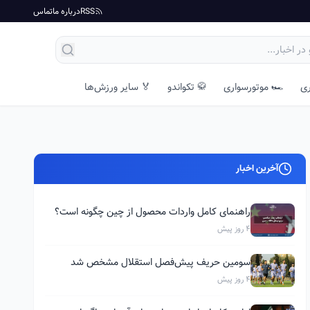
RSS
درباره ما
تماس
ری
🏎️ موتورسواری
🥋 تکواندو
🏅 سایر ورزش‌ها
آخرین اخبار
راهنمای کامل واردات محصول از چین چگونه است؟
4 روز پیش
سومین حریف پیش‌فصل استقلال مشخص شد
4 روز پیش