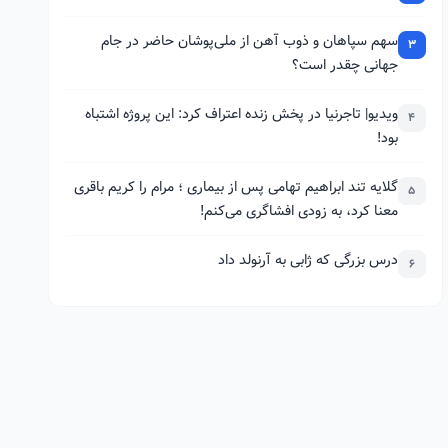
سهم سپاهان و ذوب آهن از ملی‌پوشان حاضر در جام
3
جهانی چقدر است؟
ویدیو| تاجرنیا در پخش زنده اعتراف کرد: این پروژه اشتباه
4
بود!
گلایه تند ابراهیم تهامی پس از بیماری ؛ مرام را کریم باقری
5
معنا کرد، به زودی افشاگری می‌کنم!
درس بزرگی که ژابی به آرنولد داد
6