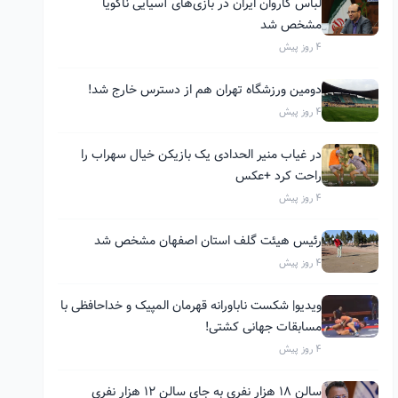
لباس کاروان ایران در بازی‌های آسیایی ناگویا
مشخص شد
4 روز پیش
دومین ورزشگاه تهران هم از دسترس خارج شد!
4 روز پیش
در غیاب منیر الحدادی یک بازیکن خیال سهراب را
راحت کرد +عکس
4 روز پیش
رئیس هیئت گلف استان اصفهان مشخص شد
4 روز پیش
ویدیو| شکست ناباورانه قهرمان المپیک و خداحافظی با
مسابقات جهانی کشتی!
4 روز پیش
سالن ۱۸ هزار نفری به جای سالن ۱۲ هزار نفری