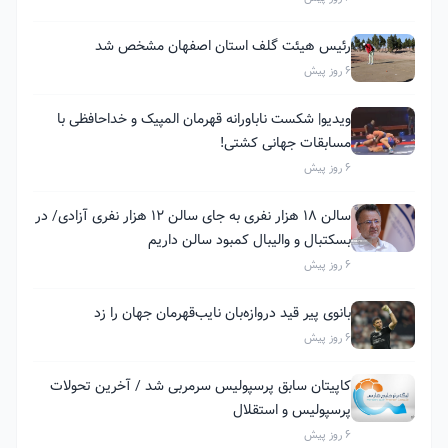
رئیس هیئت گلف استان اصفهان مشخص شد
6 روز پیش
ویدیو| شکست ناباورانه قهرمان المپیک و خداحافظی با
مسابقات جهانی کشتی!
6 روز پیش
سالن ۱۸ هزار نفری به جای سالن ۱۲ هزار نفری آزادی/ در
بسکتبال و والیبال کمبود سالن داریم
6 روز پیش
بانوی پیر قید دروازه‌بان نایب‌قهرمان جهان را زد
6 روز پیش
کاپیتان سابق پرسپولیس سرمربی شد / آخرین تحولات
پرسپولیس و استقلال
6 روز پیش