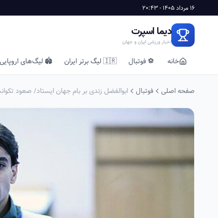
16 مرداد 1405 - 20:43
دیما اسپرت
اخبار ورزشی ایران و جهان
خانه
⚽ فوتبال
🇮🇷 لیگ برتر ایران
🏟️ لیگ‌های اروپایی
صفحه اصلی
فوتبال
ابوالفضل زندی بر بام جهان ایستاد/ صعود تکواند