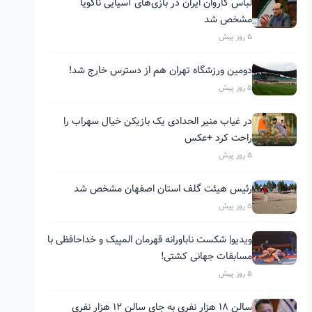
لباس کاروان ایران در بازی‌های آسیایی ناگویا
مشخص شد
5 روز پیش
دومین ورزشگاه تهران هم از دسترس خارج شد!
5 روز پیش
در غیاب منیر الحدادی یک بازیکن خیال سهراب را
راحت کرد +عکس
5 روز پیش
رئیس هیئت گلف استان اصفهان مشخص شد
5 روز پیش
ویدیو| شکست ناباورانه قهرمان المپیک و خداحافظی با
مسابقات جهانی کشتی!
5 روز پیش
سالن ۱۸ هزار نفری به جای سالن ۱۲ هزار نفری