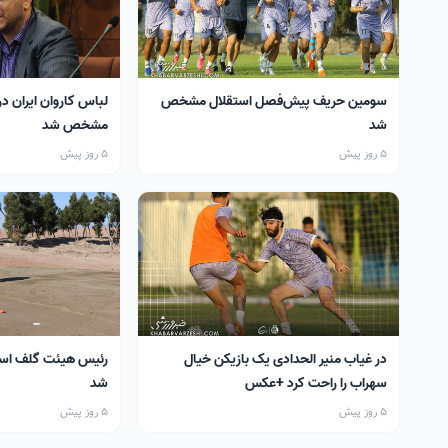
سومین حریف پیش‌فصل استقلال مشخص
لباس کاروان ایران در
شد
مشخص شد
5 روز پیش
5 روز پیش
در غیاب منیر الحدادی یک بازیکن خیال
رئیس هیئت گلف اس
سهراب را راحت کرد +عکس
شد
5 روز پیش
5 روز پیش