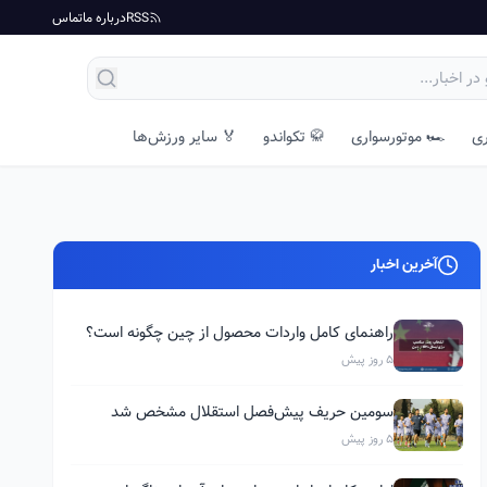
RSS
درباره ما
تماس
ری
🏎️ موتورسواری
🥋 تکواندو
🏅 سایر ورزش‌ها
آخرین اخبار
راهنمای کامل واردات محصول از چین چگونه است؟
5 روز پیش
سومین حریف پیش‌فصل استقلال مشخص شد
5 روز پیش