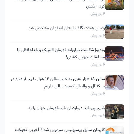
کرد +عکس
4 روز پیش
رئیس هیئت گلف استان اصفهان مشخص شد
4 روز پیش
ویدیو| شکست ناباورانه قهرمان المپیک و خداحافظی با
مسابقات جهانی کشتی!
4 روز پیش
سالن ۱۸ هزار نفری به جای سالن ۱۲ هزار نفری آزادی/ در
بسکتبال و والیبال کمبود سالن داریم
4 روز پیش
بانوی پیر قید دروازه‌بان نایب‌قهرمان جهان را زد
4 روز پیش
کاپیتان سابق پرسپولیس سرمربی شد / آخرین تحولات