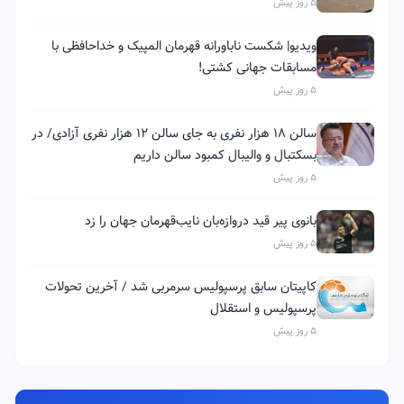
5 روز پیش
ویدیو| شکست ناباورانه قهرمان المپیک و خداحافظی با
مسابقات جهانی کشتی!
5 روز پیش
سالن ۱۸ هزار نفری به جای سالن ۱۲ هزار نفری آزادی/ در
بسکتبال و والیبال کمبود سالن داریم
5 روز پیش
بانوی پیر قید دروازه‌بان نایب‌قهرمان جهان را زد
5 روز پیش
کاپیتان سابق پرسپولیس سرمربی شد / آخرین تحولات
پرسپولیس و استقلال
5 روز پیش