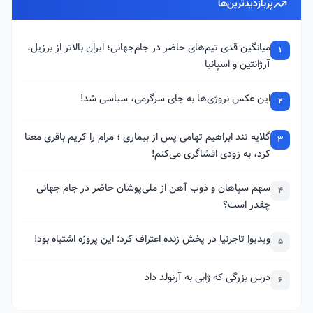
پربازدیدترین‌ها
میانگین قدی تیم‌های حاضر در جام‌جهانی؛ ایران بالاتر از برزیل،
1
آرژانتین و اسپانیا
این عکس نروژی‌ها به جای سرگرمی، سیاسی شد!
2
گلایه تند ابراهیم تهامی پس از بیماری ؛ مرام را کریم باقری معنا
3
کرد، به زودی افشاگری می‌کنم!
سهم سپاهان و ذوب آهن از ملی‌پوشان حاضر در جام جهانی
4
چقدر است؟
ویدیو| تاجرنیا در پخش زنده اعتراف کرد: این پروژه اشتباه بود!
5
درس بزرگی که ژابی به آرنولد داد
6