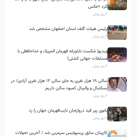
کرد +عکس
6 روز پیش
رئیس هیئت گلف استان اصفهان مشخص شد
6 روز پیش
ویدیو| شکست ناباورانه قهرمان المپیک و خداحافظی با
مسابقات جهانی کشتی!
6 روز پیش
سالن ۱۸ هزار نفری به جای سالن ۱۲ هزار نفری آزادی/ در
بسکتبال و والیبال کمبود سالن داریم
6 روز پیش
بانوی پیر قید دروازه‌بان نایب‌قهرمان جهان را زد
6 روز پیش
کاپیتان سابق پرسپولیس سرمربی شد / آخرین تحولات