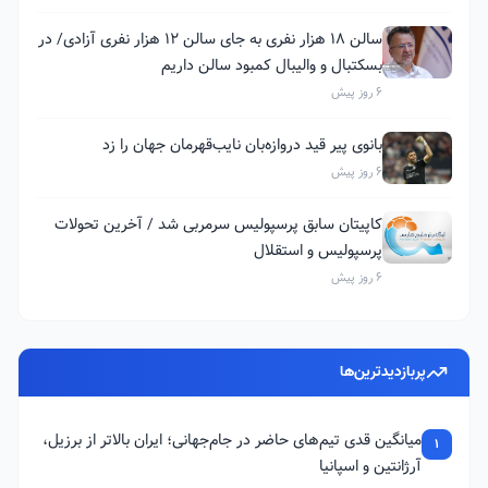
سالن ۱۸ هزار نفری به جای سالن ۱۲ هزار نفری آزادی/ در
بسکتبال و والیبال کمبود سالن داریم
6 روز پیش
بانوی پیر قید دروازه‌بان نایب‌قهرمان جهان را زد
6 روز پیش
کاپیتان سابق پرسپولیس سرمربی شد / آخرین تحولات
پرسپولیس و استقلال
6 روز پیش
پربازدیدترین‌ها
میانگین قدی تیم‌های حاضر در جام‌جهانی؛ ایران بالاتر از برزیل،
1
آرژانتین و اسپانیا