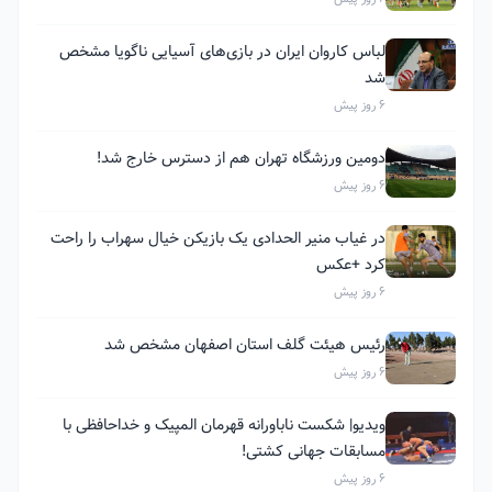
لباس کاروان ایران در بازی‌های آسیایی ناگویا مشخص
شد
6 روز پیش
دومین ورزشگاه تهران هم از دسترس خارج شد!
6 روز پیش
در غیاب منیر الحدادی یک بازیکن خیال سهراب را راحت
کرد +عکس
6 روز پیش
رئیس هیئت گلف استان اصفهان مشخص شد
6 روز پیش
ویدیو| شکست ناباورانه قهرمان المپیک و خداحافظی با
مسابقات جهانی کشتی!
6 روز پیش