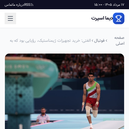
17 مرداد 1405 - 15:00
RSS
درباره ما
تماس
دیما اسپرت
صفحه
فوتبال
الفتی: خرید تجهیزات ژیمناستیک، رؤیایی بود که به
اصلی
حقیقت پیوست